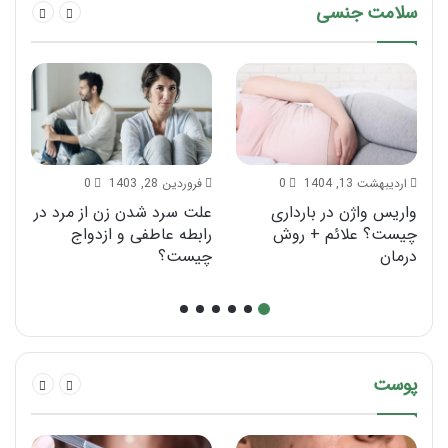
سلامت جنسی
اردیبهشت 13, 1404
0
فروردین 28, 1403
0
واریس واژن در بارداری
علت سرد شدن زن از مرد در
چر
چیست؟ علائم + روش
رابطه عاطفی و ازدواج
می
درمان
چیست؟
پوست