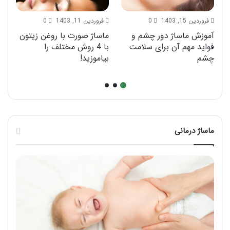
فروردین 15, 1403
0
فروردین 11, 1403
0
آموزش ماساژ دور چشم و
ماساژ صورت با روغن زیتون
آ
فواید مهم آن برای سلامت
با 4 روش مختلف را
ع
چشم
بیاموزید!
نب
ماساژ درمانی