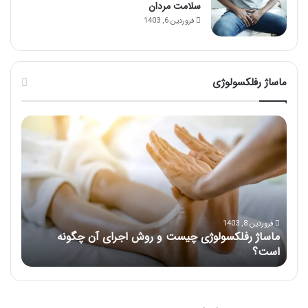
سلامت مردان
فروردین 6, 1403
ماساژ رفلکسولوژی
ماساژ
آموزش
رفلکسولوژی
ماساژ
چیست
دست
و
با
روش
2
اجرای
روش
آن
کاربرد
چگونه
و
فروردین 8, 1403
ماساژ رفلکسولوژی چیست و روش اجرای آن چگونه
است؟
آسان
مرداد 
است؟
آموزش 