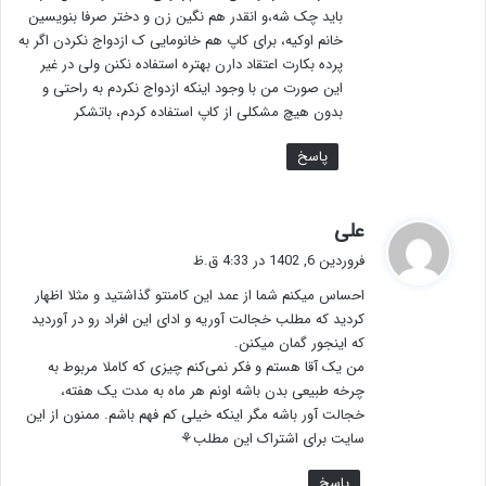
باید چک شه،و انقدر هم نگین زن و دختر صرفا بنویسین
خانم اوکیه، برای کاپ هم خانومایی ک ازدواج نکردن اگر به
پرده بکارت اعتقاد دارن بهتره استفاده نکنن ولی در غیر
این صورت من با وجود اینکه ازدواج نکردم به راحتی و
بدون هیچ مشکلی از کاپ استفاده کردم، باتشکر
پاسخ
گ
علی
ف
فروردین 6, 1402 در 4:33 ق.ظ
ت
احساس میکنم شما از عمد این کامنتو گذاشتید و مثلا اظهار
:
کردید که مطلب خجالت آوریه و ادای این افراد رو در آوردید
که اینجور گمان میکنن.
من یک آقا هستم و فکر نمی‌کنم چیزی که کاملا مربوط به
چرخه طبیعی بدن باشه اونم هر ماه به مدت یک هفته،
خجالت آور باشه مگر اینکه خیلی کم فهم باشم. ممنون از این
سایت برای اشتراک این مطلب⚘️
پاسخ