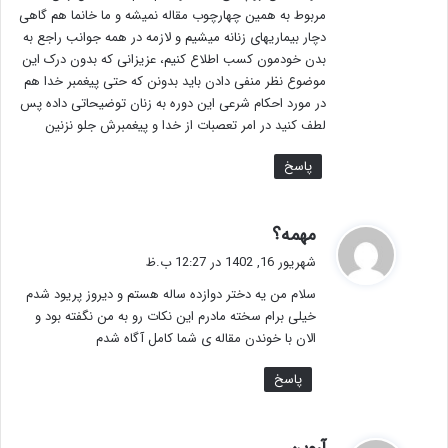
مربوط به همین چهارچوب مقاله نمیشه و ما خانما هم گاهی
دچار بیماریهای زنانه میشیم و لازمه در همه جوانب راجع به
بدن خودمون کسب اطلاع کنیم، عزیزانی که بدون درک این
موضوع نظر منفی دادن باید بدونن که حتی پیغمبر خدا هم
در مورد احکام شرعی این دوره به زنان توضیحاتی داده پس
لطف کنید در امر تعصبات از خدا و پیغمبرش جلو نزنین
پاسخ
گ
مهمه؟
ف
شهریور 16, 1402 در 12:27 ب.ظ
ت
سلام من یه دختر دوازده ساله هستم و دیروز پریود شدم
:
خیلی برام سخته مادرم این نکات رو به من نگفته بود و
الان با خوندن مقاله ی شما کامل آگاه شدم
پاسخ
گ