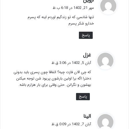
آروین
ف
مهر 21, 1402 در 6:18 ب.ظ
ت
تنها شانسی که تو زندگیم اوردم اینه که پسرم
:
خدارو شکر پسرم
پاسخ
گ
غزل
ف
آبان 5, 1402 در 3:06 ق.ظ
ت
که چی الان فازت چیه؟ اتفاقا چون پسری باید بدونی
:
دخترا اگه برا اولین بارشون پریود شن توجه میکنن
بهشون و نگرانن. حتی وقتی برای بار هزارم باشه.
پاسخ
گ
الینا
ف
آبان 7, 1402 در 0:09 ق.ظ
ت