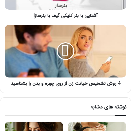
آشنایی با بنر کلیکی گیف با بنرساز!
4
روش
تشخیص
خیانت
زن
از
روی
چهره
و
بدن
4 روش تشخیص خیانت زن از روی چهره و بدن را بشناسید
را
بشناسید
نوشته های مشابه