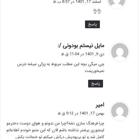
اسفند 17, 1401 در 8:57 ب.ظ
ت
👌👌
:
پاسخ
گ
مایل نیستم بودونی /:
ف
دی 9, 1401 در 11:04 ق.ظ
ت
چی میگی بچه این مطلب مربوط به پزکی میشه نترس
:
نمیخوریمت
پاسخ
گ
امیر
ف
بهمن 17, 1401 در 9:12 ق.ظ
ت
چرا فرهنگ سازی نشه؟چرا من ندونم و هوای دوست دخترمو
:
اینجوری بیشتر نداشته باشم الان که این متنو خوندم اطلاعاتم
کامل شد و تو پریودیش درکش میکنم تو خجالت بکش