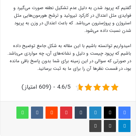
گفتیم که پریود شدن به دلیل عدم تشکیل نطفه صورت می‌گیرد و
فوایدی مثل اعتدال در کارکرد تیروئید و ترشح هورمون‌هایی مثل
استروژن و پروژسترون می‌باشد. که باعث اعتدال در وزن به پریود
شدن نسبت داده می‌شود.
امیدواریم توانسته باشیم با این مقاله به شکل جامع توضیح داده
باشیم که
پریود چیست
و دلیل و نشانه‌های آن، چه مواردی می‌باشد.
در صورتی که سوالی در این زمینه برای شما بدون پاسخ باقی مانده
بود، در قسمت نظرها آن را برای ما به ثبت برسانید.
4.6/5 - (609 امتیاز)
لینکدین
‫تامبلر
پینترست
‫رددیت
‫VKontakte
واتس آپ
تلگرام
اشتراک گذاری از طریق ایمیل
چاپ