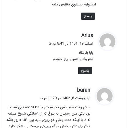
امیدوارم نسلتون منقرض بشه
پاسخ
گ
Arius
ف
اسفند 19, 1401 در 8:41 ب.ظ
ت
بابا باریکلا
:
منم واس همین اینو خوندم
پاسخ
گ
baran
ف
اردیبهشت 6, 1402 در 11:20 ق.ظ
ت
سلام وقت بخیر، من فکر میکنم چندتا اشتباه توی مطلب
:
بود یکی سن رسیدن به بلوغ که از ۹سالگی شروع میشه
نه ۸ یا اینکه مدت زمان خونریزی باید بین ۳تا ۱۰روز باشه
کمتر یابیشتر بودنش دیگه پریودی نیست و مشکل داره