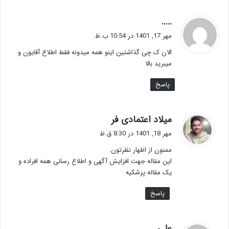
گ
.....
ف
مهر 17, 1401 در 10:54 ب.ظ
ت
الان ک چی گذاشتین اینو همه میدونه فقط اطلاع آقایون و
:
میبرید بالا
پاسخ
گ
میلاد اعتمادی فر
ف
مهر 18, 1401 در 8:30 ق.ظ
ت
ممنون از اظهار نظرتون.
:
این مقاله جهت افزایش آگهی و اطلاع رسانی همه افراده و
یک مقاله پزشکیه
پاسخ
گ
علی