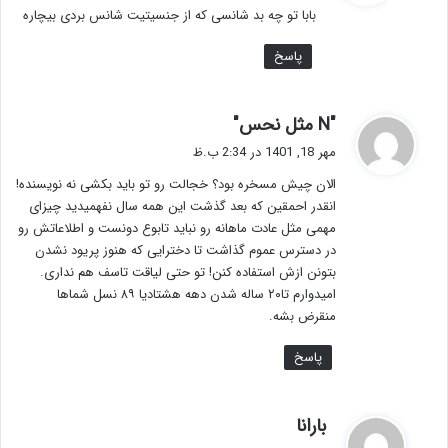
بابا تو چه بد شانسی که از جنسیتیت شانس بردی بیچاره
:
پاسخ
گ
"N مثل نحس"
ف
مهر 18, 1401 در 2:34 ب.ظ
ت
الان چیش مسخره بود؟ خجالت رو تو باید بکشی نه نویسنده!
:
انقدر احمقین که بعد گذشت این همه سال نفهمیدید چیزای
مهمی مثل عادت ماهانه رو نباید تابوع دونست و اطلاعاتش رو
در دسترس عموم گذاشت تا دخترایی که هنوز پریود نشدن
بتونن ازش استفاده کنن! تو حتی لیاقت تاسف هم نداری.
امیدوارم تا۲۰ ساله شدن دهه هشتادیا ۸۹ نسل شماها
منقرض بشه.
پاسخ
گ
بارانا
ف