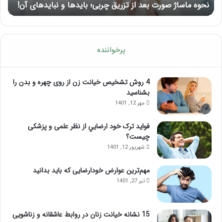
نحوه ماساژ صورت بعد از تزریق چربی؛ بایدها و نبایدهای آن!
آ
نبایدهای
آن!
پرخواننده
4 روش تشخیص خیانت زن از روی چهره و بدن را
بشناسید
مهر 12, 1401
فواید ترک خود ارضايي از نظر علمی و پزشکی
چیست؟
شهریور 12, 1401
مهم‌ترین عوارض خودارضایی که باید بدانید
تیر 27, 1401
15 نشانه خیانت زنان در روابط عاشقانه و زناشویی