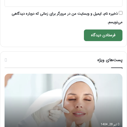
ذخیره نام، ایمیل و وبسایت من در مرورگر برای زمانی که دوباره دیدگاهی
می‌نویسم.
پست‌های ویژه
نحوه
آمو
ماساژ
شک
صورت
قول
بعد
در
از
خانه
تزریق
چربی؛
بایدها
و
تیر 28, 1404