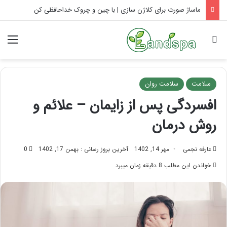
ماساژ کولیک نوزادان: آرامش فوری نوزاد
جستجو برای
منو
سلامت
سلامت روان
افسردگی پس از زایمان – علائم و
روش درمان
عارفه نجمی
مهر 14, 1402
آخرین بروز رسانی : بهمن 17, 1402
0
خواندن این مطلب 8 دقیقه زمان میبرد