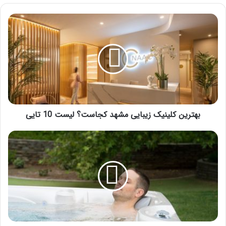
بهترین
کلینیک
زیبایی
مشهد
کجاست؟
لیست
10
تایی
بهترین کلینیک زیبایی مشهد کجاست؟ لیست 10 تایی
آیا
جکوزی
برای
لاغری
مفید
است؟
فواید
جکوزی
برای