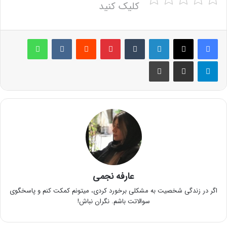
کلیک کنید
لینکدین
‫تامبلر
پینترست
‫رددیت
‫VKontakte
واتس آپ
تلگرام
اشتراک گذاری از طریق ایمیل
چاپ
عارفه نجمی
اگر در زندگی شخصیت به مشکلی برخورد کردی، میتونم کمکت کنم و پاسخگوی
سوالاتت باشم. نگران نباش!