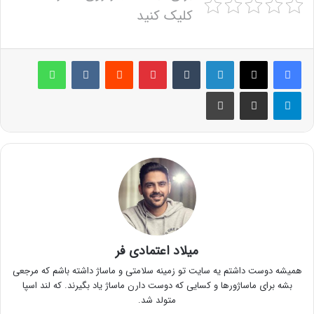
کلیک کنید
لینکدین
‫تامبلر
پینترست
‫رددیت
‫VKontakte
واتس آپ
تلگرام
اشتراک گذاری از طریق ایمیل
چاپ
میلاد اعتمادی فر
همیشه دوست داشتم یه سایت تو زمینه سلامتی و ماساژ داشته باشم که مرجعی
بشه برای ماساژورها و کسایی که دوست دارن ماساژ یاد بگیرند. که لند اسپا
متولد شد.