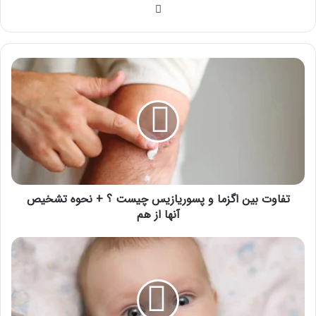
وبسایت
تفاوت
بین
اگزما
و
پسوریازیس
چیست
؟
+
نحوه
تشخیص
تفاوت بین اگزما و پسوریازیس چیست ؟ + نحوه تشخیص
آنها
آنها از هم
از
هم
اگزمای
نوزادان؛
علت
و
نحوه