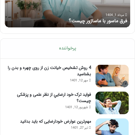
چرب
باید
و
مرداد 1, 1404
فرق ماسور با ماساژور چیست؟
ن
نبای
آن!
پرخواننده
4 روش تشخیص خیانت زن از روی چهره و بدن را
بشناسید
مهر 12, 1401
فواید ترک خود ارضايي از نظر علمی و پزشکی
چیست؟
شهریور 12, 1401
مهم‌ترین عوارض خودارضایی که باید بدانید
تیر 27, 1401