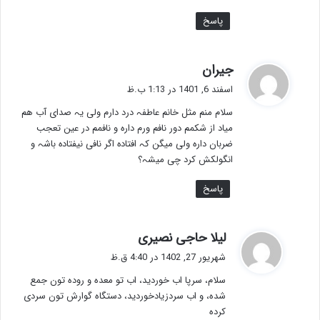
پاسخ
گ
جیران
ف
اسفند 6, 1401 در 1:13 ب.ظ
ت
سلام منم مثل خانم عاطفہ درد دارم ولی یہ صدای آب ھم
:
میاد از شکمم دور نافم ورم دارہ و نافمم در عین تعجب
ضربان دارہ ولی میگن کہ افتادہ اگر نافی نیفتادہ باشہ و
انگولکش کرد چی میشہ؟
پاسخ
گ
لیلا حاجی نصیری
ف
شهریور 27, 1402 در 4:40 ق.ظ
ت
سلام، سرپا اب خوردید، اب تو معده و روده تون جمع
:
شده، و اب سردزیادخوردید، دستگاه گوارش تون سردی
کرده