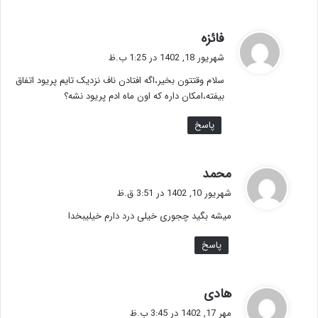
گ
فائزه
ف
شهریور 18, 1402 در 1:25 ب.ظ
ت
سلام وقتتون بخیر،اگه افتادن ناف نزدیک تایم پریود اتفاق
:
بیفته،امکان داره که اون ماه ادم پریود نشه؟
پاسخ
گ
محمد
ف
شهریور 10, 1402 در 3:51 ق.ظ
ت
میشه بگید چجوری خیلی درد دارم خیلیبخدا
:
پاسخ
گ
هادی
ف
مهر 17, 1402 در 3:45 ب.ظ