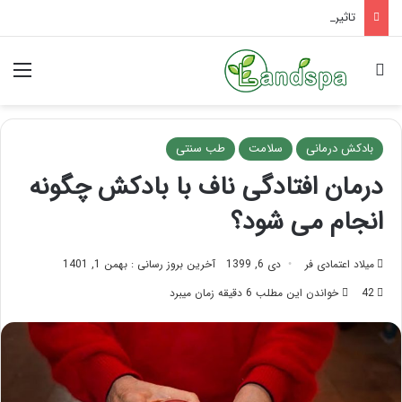
تاثیر ماساژ بر افسردگی؛ با ماساژ درمانی افسردگی را درمان کنید!
جستجو برای
منو
بادکش درمانی
سلامت
طب سنتی
درمان افتادگی ناف با بادکش چگونه
انجام می شود؟
میلاد اعتمادی فر
دی 6, 1399
آخرین بروز رسانی : بهمن 1, 1401
42
خواندن این مطلب 6 دقیقه زمان میبرد