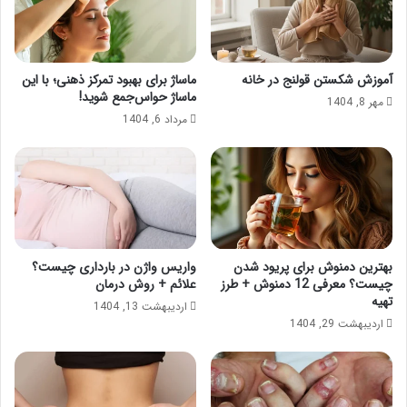
ن
ا
ج
ط
ا
ب
م
س
آموزش شکستن قولنج در خانه
ماساژ برای بهبود تمرکز ذهنی؛ با این
م
ن
ماساژ حواس‌جمع شوید!
مهر 8, 1404
ی
ت
مرداد 6, 1404
ش
ی
و
چ
د
ی
؟
س
ت
؟
بهترین دمنوش برای پریود شدن
واریس واژن در بارداری چیست؟
چیست؟ معرفی 12 دمنوش + طرز
علائم + روش درمان
تهیه
اردیبهشت 13, 1404
اردیبهشت 29, 1404