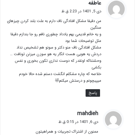
گ
عاطفه
ف
دی 5, 1401 در 2:23 ق.ظ
ت
من دقیقا مشکل افتادگی ناف دارم به علت بلند کردن چیزهای
:
سنگین
و یه خانم قدیمی بهم یادداد چطوری نافم رو جا بندازم دقیقا
مثل توضیحات شما بود
مشکل افتادگی ناف منو دکتر و سونو هم تشخیص نداد
دردش یه هویی هست انگار یه هو سوزن میزنن تونافت …
وحشتناکه اونقدر که دوست نداری تکون بخوری و نفس
بکشی
خلاصه که چاره مشکلم انگشت دستم شده حالا خودم
میپیچونم و درستش میکنم🤣
پاسخ
گ
mahdieh
ف
دی 6, 1401 در 0:15 ق.ظ
ت
ممنون از اشتراک تجربیات و همراهیتون
: