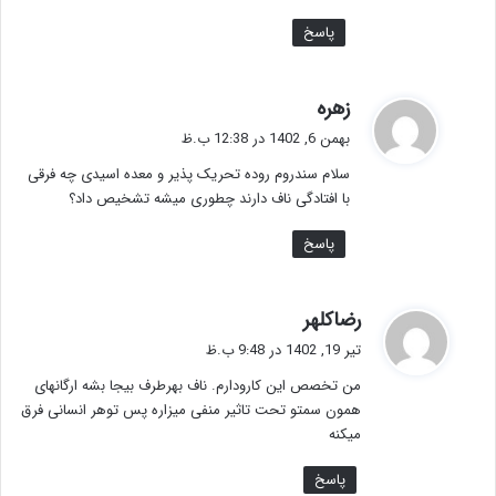
پاسخ
گ
زهره
ف
بهمن 6, 1402 در 12:38 ب.ظ
ت
سلام سندروم روده تحریک پذیر و معده اسیدی چه فرقی
:
با افتادگی ناف دارند چطوری میشه تشخیص داد؟
پاسخ
گ
رضاکلهر
ف
تیر 19, 1402 در 9:48 ب.ظ
ت
من تخصص این کارودارم. ناف بهرطرف بیجا بشه ارگانهای
:
همون سمتو تحت تاثیر منفی میزاره پس توهر انسانی فرق
میکنه
پاسخ