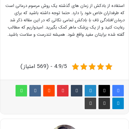
استفاده از بادکش از زمان های گذشته یک روش مرسوم درمانی است
که طرفداران خاص خود را دارد. حتما توجه داشته باشید که برای
درمان افتادگی ناف با بادکش
تمامی نکاتی که در این مقاله ذکر شد
رعایت کنید و از یک پزشک ماهر کمک بگیرید. امیدواریم که مطالب
گفته شده برایتان مفید واقع شود. همیشه تندرست و سلامت باشید.
4.9/5 - (569 امتیاز)
لینکدین
‫تامبلر
پینترست
‫رددیت
‫VKontakte
واتس آپ
تلگرام
اشتراک گذاری از طریق ایمیل
چاپ