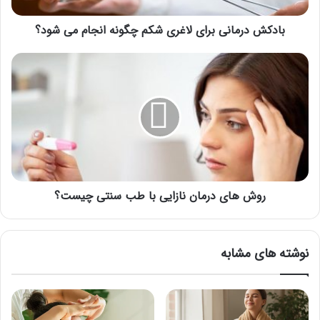
ا
بادکش درمانی برای لاغری شکم چگونه انجام می شود؟
ن
ی
ب
ر
ر
و
ا
ش
ی
ه
ل
ا
ا
ی
غ
د
ر
ر
ی
م
ش
روش های درمان نازایی با طب سنتی چیست؟
ا
ک
ن
م
ن
چ
ا
نوشته های مشابه
گ
ز
و
ا
ن
ی
ه
ی
ا
ب