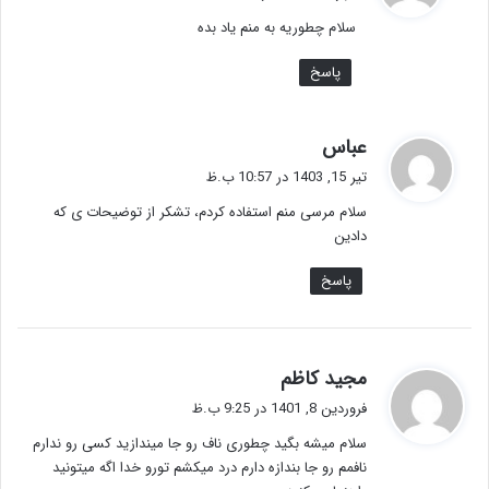
ت
سلام چطوریه به منم یاد بده
:
پاسخ
گ
عباس
ف
تیر 15, 1403 در 10:57 ب.ظ
ت
سلام مرسی منم استفاده کردم، تشکر از توضیحات ی که
:
دادین
پاسخ
گ
مجید کاظم
ف
فروردین 8, 1401 در 9:25 ب.ظ
ت
سلام میشه بگید چطوری ناف رو جا میندازید کسی رو ندارم
:
نافمم رو جا بندازه دارم درد میکشم تورو خدا اگه میتونید