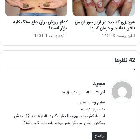
هرچیزی که باید درباره پسوریازیس
کدام ورزش برای دفع سنگ کلیه
ناخن بدانید و درمان کنید!
مؤثر است؟
اردیبهشت 3, 1404
اردیبهشت 1, 1404
‫42 نظرها
گ
مجید
ف
آذر 25, 1400 در 1:44 ق.ظ
ت
سلام وقت بخیر
:
یه سوال داشتم
این بادکش باید روی ناف قراربگیره یااطراف ناف؟؟ بعدش
بادکش ازنوع سردش هم میشه یانه باید گرم باشه؟
پاسخ