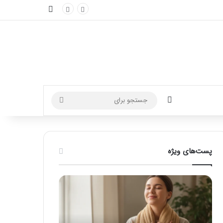
نوارکناری
تغییر پوسته
جستجو
برای
پست‌های ویژه
ماساژ
راهنمای
برای
کامل
بهبود
آموزش
تمرکز
ماساژ
ذهنی؛
لب