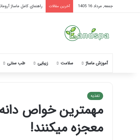
جمعه, مرداد 16 1405
راهنمای کامل ماساژ آروماتر
آخرین مقالات
آموزش ماساژ
سلامت
زیبایی
طب سنتی
تغذیه
مهمترین خواص دانه چ
نحوه
ماساژ
معجزه میکنند!
صورت
بعد
از