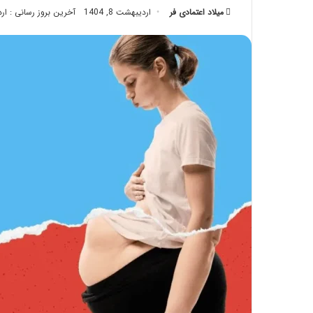
میلاد اعتمادی فر
اردیبهشت 8, 1404
تزریق
آخرین بروز رسانی : اردیبه
چربی؛
تیر 28, 1404
بایدها
نحوه ماساژ صورت بع
و
بایدها و نبایدهای آن
نبایدهای
آن!