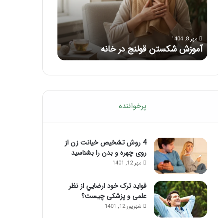
با
بعد
این
از
مرداد 6, 1404
مرداد 5, 1404
ماساژ
تزریق
ماساژ برای بهبود تمرکز ذهنی؛ با این
راهنمای کامل آم
حواس‌جمع
ژل
ماساژ حواس‌جمع شوید!
تزریق ژل
شوید!
پرخواننده
4 روش تشخیص خیانت زن از
روی چهره و بدن را بشناسید
مهر 12, 1401
فواید ترک خود ارضايي از نظر
علمی و پزشکی چیست؟
شهریور 12, 1401