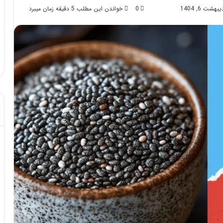
شت 6, 1404
0
خواندن این مطلب 5 دقیقه زمان میبرد
د از تزریق چربی؛
مهر 8, 1404
!
آموزش شکستن قولنج در خانه