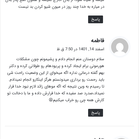
در میاره به خدا چند روز در میون شیو کردن بد نیست
پاسخ
گ
فاطمه
ف
اسفند 14, 1401 در 7:50 ق.ظ
ت
سلام دوستان.منم انجام دادم و پشیمونم چون مشکلات
:
هورمونی برام ایجاد کرده و پریودهام رو طولانی کرده و دکتر
بهم گفته درمانی نداره اگه میخوای از این وضعیت راحت شی
باید رحمت رو برداری.میدونستم هرگز اینکارو انجام نمیدادم.
تا رسیدم به وین نتیجه که اگه موهای زائد لازم نبود خدا قرار
نمیداد،صدرد صد مفیده که خدا قرارش داده و ما با دخالت تو
کارش همه چی رو خراب میکنیم😫
پاسخ