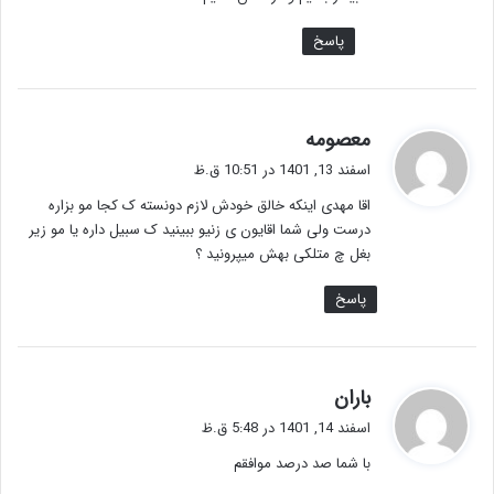
پاسخ
گ
معصومه
ف
اسفند 13, 1401 در 10:51 ق.ظ
ت
اقا مهدی اینکه خالق خودش لازم دونسته ک کجا مو بزاره
:
درست ولی شما اقایون ی زنیو ببینید ک سبیل داره یا مو زیر
بغل چ متلکی بهش میپرونید ؟
پاسخ
گ
باران
ف
اسفند 14, 1401 در 5:48 ق.ظ
ت
با شما صد درصد موافقم
: