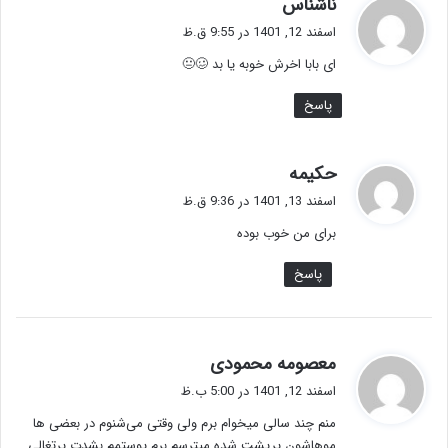
گ
ناشناس
ف
اسفند 12, 1401 در 9:55 ق.ظ
ت
ای بابا اخرش خوبه یا بد 🥴😐
:
پاسخ
گ
حکیمه
ف
اسفند 13, 1401 در 9:36 ق.ظ
ت
برای من خوب بوده
:
پاسخ
گ
معصومه محمودی
ف
اسفند 12, 1401 در 5:00 ب.ظ
ت
منم چند سالی میخوام برم ولی وقتی می‌شنوم در بعضی ها
:
موهاشون پرپشت شده میترسم برم پوستمم بشدت پرتغالی