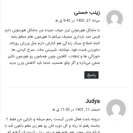
گ
زینب حسنی
ف
مرداد 27, 1402 در 9:42 ق.ظ
ت
با مشکل هورمونی لیزر جواب نمیده من مشکل هورمونی دارم
:
قرص ضد بارداری مصرف میکنم تا هورمون هام منظم بشه
البته اصلاح سبک زندگی هم کنارش دارم مثل ورزش روزانه،
نخوردن فست فود، نوشابه، شیرینی جات، سرخ کردنی ها،
خوراکی ها و تنقلات، کافئین چون همشون رو هورمون تاثیر
منفی می‌ذاره و اگر چاق هستید حتما باید کاهش وزن بدید
پاسخ
گ
Judya
ف
اسفند 11, 1401 در 11:55 ق.ظ
ت
دروغه باعث فعال شدن کیست رحم میشه و نازایی من فقط ۲
:
جلسه رفتم نه زیاد و کل دوره اش رو هم زیر بغلم داغون شد با
اینکه جای معتبر هم رفتم هم مریضی پلی کیستیک گرفتم که