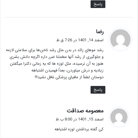
پاسخ
گ
رضا
ف
اسفند 14, 1401 در 7:26 ق.ظ
ت
رشد موهای زائد در بدن مثل رشد ناخن‌ها برای سلامتی لازمه
:
و جلوگیری از رشد آنها مطمئنا ضرر داره اگرچه دانش بشری
هنوز به آن نرسیده، مثل لوزه ها که یه زمانی دکترا میگفتن
زیادیه و درش میاوردن، بعداً فهمیدن اشتباهه
دوستان لطفاً از مافیای پزشکی غافل نشید!!!
پاسخ
گ
معصومه صداقت
ف
اسفند 15, 1401 در 8:00 ب.ظ
ت
کی گفته برداشتن لوزه اشتباهه
: