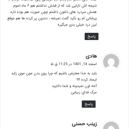
نتیجه اش نازایی شد که از قبلش نداشتم هم ۶ ماه تموم
همش سردرد های داغون داشتم چون صورت هم بوده تازه
پیشانی ام رو نکرد گفت نمیشه ، دندون پر کرده ها هم موقع
لیزر درد خیلی بدی میگیره
پاسخ
گ
هادی
ف
اسفند 14, 1401 در 11:25 ق.ظ
ت
باید به خدا معترض باشیم که چرا روی بدن مون موی زاید
:
ایجاد کرده !!!!
آخه اون نمیدونه و شما دانایید
مرگ فدای زیبایی
پاسخ
گ
زینب حسنی