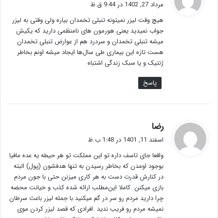
ف
مرداد 27, 1402 در 9:44 ق.ظ
ت
هیچ وقت لیزر نمیتونه تنبلی تخمدان بیاره ولی وقتی به لیزر
:
جواب نمیدید یعنی هورمون های نامنظمی دارید که یکیش
میشه تنبلی تخمدان و سردرد هم از عوارض تنبلی تخمدان
هست تازه این بیماری طی سال‌ها ایجاد میشه اونم بخاطر
ژنتیک و یا سبک زندگی اشتباه
پاسخ
گ
رضا
ف
اسفند 11, 1401 در 1:48 ب.ظ
ت
واقعا جای تاسف داره تو این مملکت تو هر حیطه یه عده مافیا
:
بوجود اومدن که بخاطر رسیدن به تنها هدفشون (پول) البته
در کنارش قدرت دست به هر کاری میزنن حتی با جون مردم
بازی میکنن .کاملا این‌مطلب ارائه شده کذب و خیانت محضه
چرا دارید مردم رو سر در گم میکنید.با جمله لیزر باعث سرطان
نمیشه مردم رو فریب ندید .افرادی که قصد لیزر کردن موی