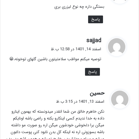
ت
بستگی داره چه نوع لیزری بری
:
پاسخ
گ
sajjad
ف
اسفند 14, 1401 در 12:58 ب.ظ
ت
توصیه میکنم مواظب سلامتیتون باشین گلهای توخونه،😀
:
پاسخ
گ
حسین
ف
اسفند 13, 1401 در 3:15 ب.ظ
ت
نکن خاهرم خالق من شما انقدر میدونسته که بهمون اینارو
:
داده به خدا ندیدم کسی اینکارو بکنه و راضی باشه اونایکم
میگن برا دلخوشی خودشون میگن اره رو صورت مو داشته
باشه بسوزونی اره نه اینکه کل بدن نابود کنی پوست داغون
میشه و سیاه سودا از بدن خارج نمیشه و همون اشع پدر بدن