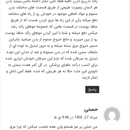
زائد بدن‌رو دارن کافیه فقط کمی تفکر داشته باشن.ببینید بدن
هر انسان بصورت طبیعی از طریق قسمت های مختلف بدن
سموم و مواد اضافی موجود در خودش رو از راه های مختلف
دفع میکنه یکی از این راه ها عرق کردن هست که از طریق
منافذ پوست در قسمت هایی که خصوصا موهای زائد رشد
میکنن دفع میشه و شما با لیزر کردن موهای زائد منافذ پوست
رو از بین میبرید و مانع خروج سموم از بدن میشید بنابراین
مسیر خروج عرق بسته میشه و به مرور تبدیل به توده ای از
مایعات سمی شده که در بدن میمونه و بعد از مدتی این توده
تبدیل به سرطان شده که بازم این سرطان خودش ابزاری شده
برای کسب درآمد مافیای پزشکی .در کل کمر همت بستن به
نابودی این ملت حالا به هر طریقی که شده .فقط کمی تامل و
تفکر لازمه
پاسخ
گ
حسنی
ف
مرداد 27, 1402 در 9:46 ق.ظ
ت
من خیلی پر مو هستم ولی همه تعجب میکنن که چرا عرق
: