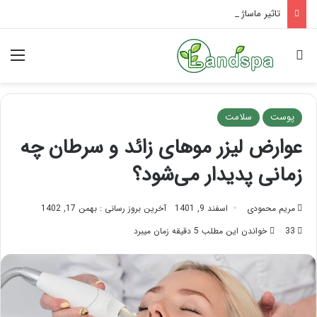
تاثیر ماساژ بر افسردگی؛ با ماساژ درمانی افسردگی را درمان کنید!
جستجو برای
منو
پوست
سلامت
عوارض لیزر موهای زائد و سرطان چه
زمانی پدیدار می‌شود؟
مریم محمودی
اسفند 9, 1401
آخرین بروز رسانی : بهمن 17, 1402
33
خواندن این مطلب 5 دقیقه زمان میبرد