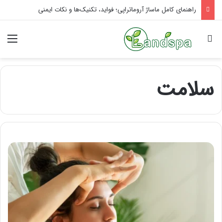
راهنمای کامل ماساژ آروماتراپی؛ فواید، تکنیک‌ها و نکات ایمنی
جستجو برای
منو
سلامت