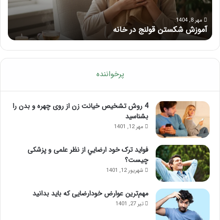
ا
ک
ی
ا
مرداد 6, 1404
ماساژ برای بهبود تمرکز ذهنی؛ با این ماساژ حواس‌جمع شوید!
ر
ب
م
ه
ل
ب
آ
و
م
د
و
پرخواننده
ت
ز
م
ش
ر
م
4 روش تشخیص خیانت زن از روی چهره و بدن را
ک
ا
بشناسید
ز
س
مهر 12, 1401
ذ
ا
ه
ژ
فواید ترک خود ارضايي از نظر علمی و پزشکی
ن
ل
چیست؟
ی
ب
شهریور 12, 1401
؛
ب
ب
ع
مهم‌ترین عوارض خودارضایی که باید بدانید
ا
د
تیر 27, 1401
ا
ا
ی
ز