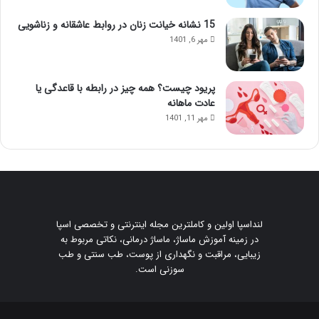
ن
ت
م
ز
15 نشانه خیانت زنان در روابط عاشقانه و زناشویی
ا
ر
مهر 6, 1401
س
ی
ا
ق
ژ
ژ
پریود چیست؟ همه چیز در رابطه با قاعدگی یا
ح
ل
عادت ماهانه
و
مهر 11, 1401
ا
س‌
ج
م
ع
ش
و
لنداسپا اولین و کاملترین مجله اینترنتی و تخصصی اسپا
ی
در زمینه آموزش ماساژ، ماساژ درمانی، نکاتی مربوط به
د
زیبایی، مراقبت و نگهداری از پوست، طب سنتی و طب
!
سوزنی است.