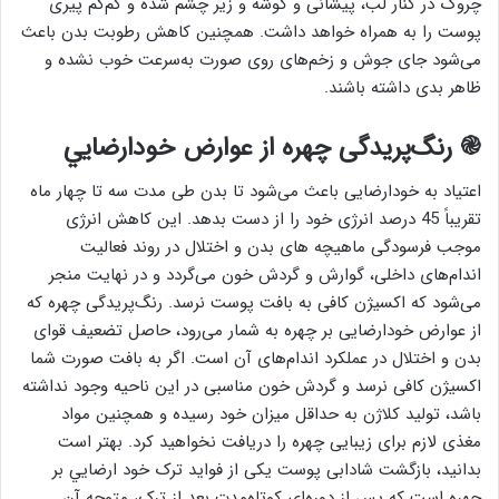
چروک در کنار لب، پیشانی و گوشه و زیر چشم شده و کم‌کم پیری
پوست را به همراه خواهد داشت. همچنین کاهش رطوبت بدن باعث
می‌شود جای جوش و زخم‌های روی صورت به‌سرعت خوب نشده و
ظاهر بدی داشته باشند.
֎ رنگ‌پریدگی چهره از عوارض خودارضايي
اعتیاد به خودارضایی باعث می‌شود تا بدن طی مدت سه تا چهار ماه
تقریباً 45 درصد انرژی خود را از دست بدهد. این کاهش انرژی
موجب فرسودگی ماهیچه های بدن و اختلال در روند فعالیت
اندام‌های داخلی، گوارش و گردش خون می‌گردد و در نهایت منجر
می‌شود که اکسیژن کافی به بافت پوست نرسد. رنگ‌پریدگی چهره که
از عوارض خودارضایی بر چهره به شمار می‌رود، حاصل تضعیف قوای
بدن و اختلال در عملکرد اندام‌های آن است. اگر به بافت صورت شما
اکسیژن کافی نرسد و گردش خون مناسبی در این ناحیه وجود نداشته
باشد، تولید کلاژن به حداقل میزان خود رسیده و همچنین مواد
مغذی لازم برای زیبایی چهره را دریافت نخواهید کرد. بهتر است
بدانید، بازگشت شادابی پوست یکی از فواید ترک خود ارضايي بر
چهره است که پس از دوره‌ای کوتاه‌مدت بعد از ترک، متوجه آن