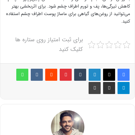
کاهش تیرگی‌ها، پف و تورم اطراف چشم شود. برای اثربخشی بهتر
می‌توانید از روغن‌های گیاهی برای ماساژ پوست اطراف چشم استفاده
کنید.
برای ثبت امتیاز روی ستاره ها
کلیک کنید
لینکدین
‫تامبلر
پینترست
‫رددیت
‫VKontakte
واتس آپ
تلگرام
اشتراک گذاری از طریق ایمیل
چاپ