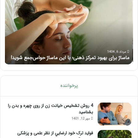
برای
کام
بهبود
آمو
تمرکز
ماسا
ذهنی؛
لب
با
بعد
این
از
ماساژ
تزر
حواس‌جمع
ژل
مرداد 6, 1404
ماساژ برای بهبود تمرکز ذهنی؛ با این ماساژ حواس‌جمع شوید!
ر
شوید!
پرخواننده
4 روش تشخیص خیانت زن از روی چهره و بدن را
بشناسید
مهر 12, 1401
فواید ترک خود ارضايي از نظر علمی و پزشکی