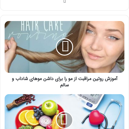
وبسایت
آموزش
روتین
مراقبت
از
مو
را
برای
داشن
موهای
شاداب
آموزش روتین مراقبت از مو را برای داشن موهای شاداب و
و
سالم
سالم
روش
لاغری
PSs
چگونه
فرد
را