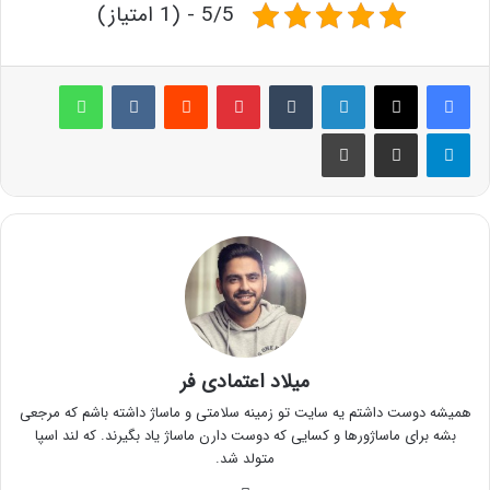
5/5 - (1 امتیاز)
لینکدین
‫تامبلر
پینترست
‫رددیت
‫VKontakte
واتس آپ
تلگرام
اشتراک گذاری از طریق ایمیل
چاپ
میلاد اعتمادی فر
همیشه دوست داشتم یه سایت تو زمینه سلامتی و ماساژ داشته باشم که مرجعی
بشه برای ماساژورها و کسایی که دوست دارن ماساژ یاد بگیرند. که لند اسپا
متولد شد.