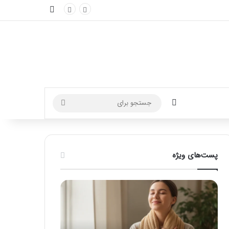
نوارکناری
تغییر پوسته
جستجو
برای
پست‌های ویژه
ماساژ
راهنمای
برای
کامل
بهبود
آموزش
تمرکز
ماساژ
ذهنی؛
لب