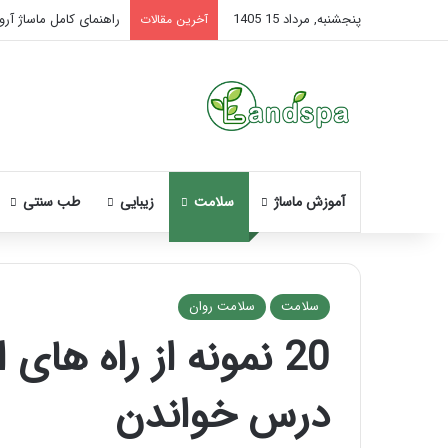
پنجشنبه, مرداد 15 1405
راهنمای کامل ماساژ آروم
آخرین مقالات
آموزش ماساژ
سلامت
زیبایی
طب سنتی
سلامت
سلامت روان
20 نمونه از راه های
نحوه
ماساژ
درس خواندن
صورت
بعد
از