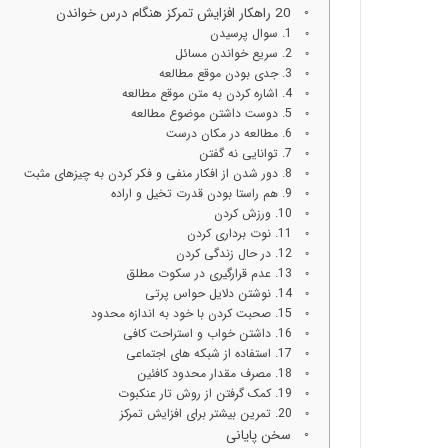
20 راهکار افزایش تمرکز هنگام درس خواندن
1. سوال پرسیدن
2. سریع خواندن مسائل
3. جدی بودن موقع مطالعه
4. اشاره کردن به متن موقع مطالعه
5. دوست داشتن موضوع مطالعه
6. مطالعه در مکان درست
7. توانایی نه گفتن
8. دور شدن از افکار منفی و فکر کردن به چیزهای مثبت
9. هم راستا بودن قدرت تخیل و اراده
10. ورزش کردن
11. نوت برداری کردن
12. در حال زندگی کردن
13. عدم قرارگیری در سکوت مطلق
14. نوشتن دلایل حواس پرتی
15. صحبت کردن با خود به اندازه محدود
16. داشتن خواب و استراحت کافی
17. استفاده از شبکه های اجتماعی
18. مصرف مقدار محدود کافئین
19. کمک گرفتن از روش تار عنکبوت
20. تمرین بیشتر برای افزایش تمرکز
سخن پایانی