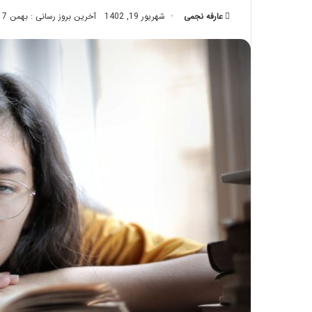
تزریق
عارفه نجمی
شهریور 19, 1402
آخرین بروز رسانی : بهمن 17, 1402
چربی؛
تیر 28, 1404
بایدها
نحوه ماساژ صورت بع
و
بایدها و نبایدهای آن
نبایدهای
آن!