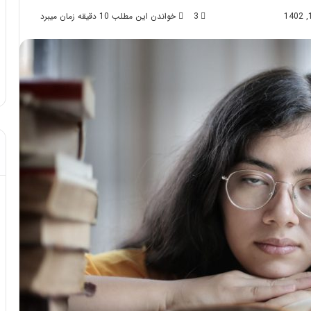
3
خواندن این مطلب 10 دقیقه زمان میبرد
د از تزریق چربی؛
مهر 8, 1404
!
آموزش شکستن قولنج در خانه