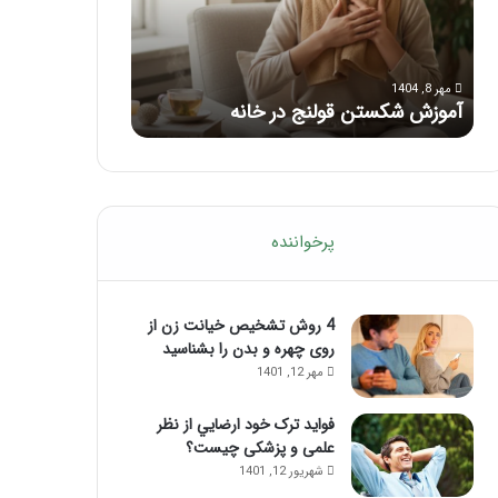
با
بعد
این
از
مرداد 6, 1404
مرداد 5, 1404
ماساژ
تزریق
ماساژ برای بهبود تمرکز ذهنی؛ با این
راهنمای کامل آم
حواس‌جمع
ژل
ماساژ حواس‌جمع شوید!
تزریق ژل
شوید!
پرخواننده
4 روش تشخیص خیانت زن از
روی چهره و بدن را بشناسید
مهر 12, 1401
فواید ترک خود ارضايي از نظر
علمی و پزشکی چیست؟
شهریور 12, 1401