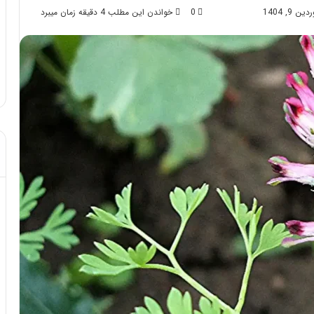
9, 1404
0
خواندن این مطلب 4 دقیقه زمان میبرد
د از تزریق چربی؛
مهر 8, 1404
!
آموزش شکستن قولنج در خانه