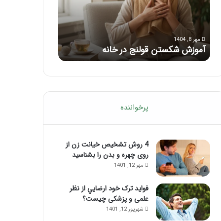
با
بعد
این
از
مرداد 6, 1404
مرداد 5, 1404
ماساژ
تزریق
ماساژ برای بهبود تمرکز ذهنی؛ با این
راهنمای کامل آم
حواس‌جمع
ژل
ماساژ حواس‌جمع شوید!
تزریق ژل
شوید!
پرخواننده
4 روش تشخیص خیانت زن از
روی چهره و بدن را بشناسید
مهر 12, 1401
فواید ترک خود ارضايي از نظر
علمی و پزشکی چیست؟
شهریور 12, 1401