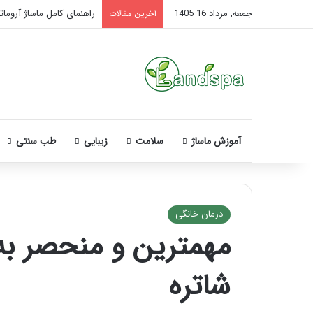
جمعه, مرداد 16 1405
راهنمای کامل ماساژ آروماتر
آخرین مقالات
آموزش ماساژ
سلامت
زیبایی
طب سنتی
درمان خانگی
مهمترین و منحصر به
نحوه
ماساژ
شاتره
صورت
بعد
از