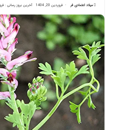
میلاد اعتمادی فر
فروردین 20, 1404
تزریق
آخرین بروز رسانی : فروردین 
چربی؛
تیر 28, 1404
بایدها
نحوه ماساژ صورت بع
و
بایدها و نبایدهای آن
نبایدهای
آن!