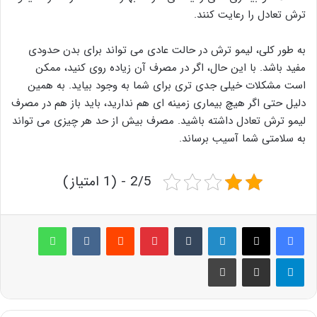
ترش تعادل را رعایت کنند.
به طور کلی، لیمو ترش در حالت عادی می تواند برای بدن حدودی
مفید باشد. با این حال، اگر در مصرف آن زیاده روی کنید، ممکن
است مشکلات خیلی جدی تری برای شما به وجود بیاید. به همین
دلیل حتی اگر هیچ بیماری زمینه ای هم ندارید، باید باز هم در مصرف
لیمو ترش تعادل داشته باشید. مصرف بیش از حد هر چیزی می تواند
به سلامتی شما آسیب برساند.
2/5 - (1 امتیاز)
لینکدین
‫تامبلر
پینترست
‫رددیت
‫VKontakte
واتس آپ
تلگرام
اشتراک گذاری از طریق ایمیل
چاپ