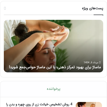
پست‌های ویژه
راهنمای
کامل
آموزش
ماساژ
لب
بعد
از
تزریق
ژل
مرداد 5, 1404
ع شوید!
راهنمای کامل آموزش ماساژ لب بعد از تزریق ژل
پرخواننده
4 روش تشخیص خیانت زن از روی چهره و بدن را