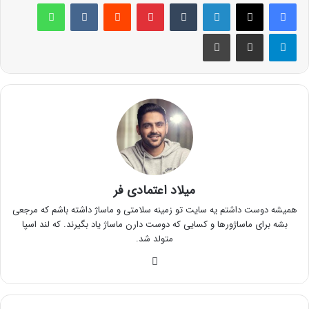
لینکدین
‫تامبلر
پینترست
‫رددیت
‫VKontakte
واتس آپ
تلگرام
اشتراک گذاری از طریق ایمیل
چاپ
میلاد اعتمادی فر
همیشه دوست داشتم یه سایت تو زمینه سلامتی و ماساژ داشته باشم که مرجعی
بشه برای ماساژورها و کسایی که دوست دارن ماساژ یاد بگیرند. که لند اسپا
متولد شد.
وبسایت