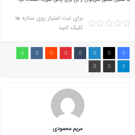
برای ثبت امتیاز روی ستاره ها
کلیک کنید
لینکدین
‫تامبلر
پینترست
‫رددیت
‫VKontakte
واتس آپ
تلگرام
اشتراک گذاری از طریق ایمیل
چاپ
مریم محمودی