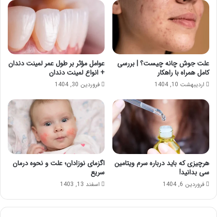
علت جوش چانه چیست؟ | بررسی
عوامل مؤثر بر طول عمر لمینت دندان
کامل همراه با راهکار
+ انواع لمینت دندان
اردیبهشت 10, 1404
فروردین 30, 1404
هرچیزی که باید درباره سرم ویتامین
اگزمای نوزادان؛ علت و نحوه درمان
سی بدانید!
سریع
فروردین 6, 1404
اسفند 13, 1403