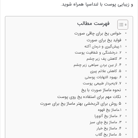
و زیبایی پوست با لنداسپا همراه شوید.
فهرست مطالب
خواص یخ برای چاقی صورت
فواید یخ برای صورت
۱.پیش‌گیری و درمان آکنه
۲. درخشنگی و شفافیت پوست
۳. کاهش پف زیر چشم
۴. از بین بردن سیاهی زیر چشم
۵. کاهش علائم پیری
۶. بهبود التهابات پوستی
۷. لایه‌بردار طبیعی پوست
نحوه ماساژ صورت با یخ
نکات مهم برای استفاده یخ روی پوست
۵ روش برای اثربخشی بهتر ماساژ یخ برای صورت
۱.ماساژ یخ قهوه
۲. ماساژ یخ آلوورا
۳. ماساژ یخ چای سبز
۴. ماساژ یخ خیار
۵. ماساژ یخ گلاب