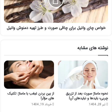
چاقی
صورت
و
طرز
تهیه
دمنوش
خواص چای وانیل برای چاقی صورت و طرز تهیه دمنوش وانیل
وانیل
نوشته های مشابه
نحوه ماساژ صورت بعد از تزریق
از بین بردن غبغب با ماساژ: تکنیک
چربی؛ بایدها و نبایدهای آن!
های مؤثر!
تیر 28, 1404
خرداد 19, 1404