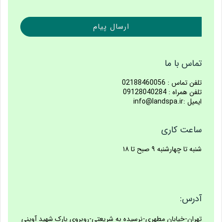
ارسال پیام
تماس با ما
تلفن تماس : 02188460056
تلفن همراه : 09128040284
ایمیل :info@landspa.ir
ساعت کاری
شنبه تا چهارشنبه ۹ صبح تا ۱۸
آدرس:
تهران-خیابان مطهری-نرسیده به شریعتی-روبروی پارک شهید آوینی