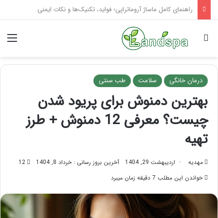
تاثیر ماساژ بر افسردگی؛ با ماساژ درمانی افسردگی را درمان کنید!
جستجو برای
منو
درمان خانگی
سلامت
طب سنتی
بهترین دمنوش برای پریود شدن
چیست؟ معرفی 12 دمنوش + طرز
تهیه
مهدیه
اردیبهشت 29, 1404
آخرین بروز رسانی : خرداد 8, 1404
12
خواندن این مطلب 7 دقیقه زمان میبرد