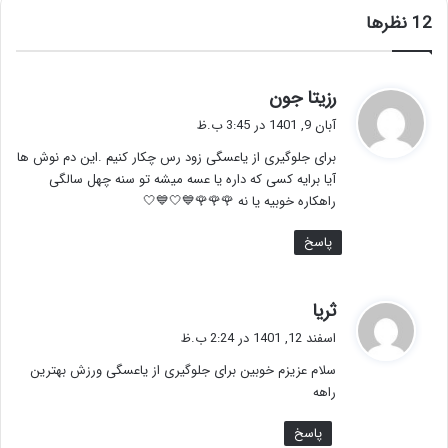
‫12 نظرها
گ
رزیتا جون
ف
آبان 9, 1401 در 3:45 ب.ظ
ت
برای جلوگیری از یاعسگی زود رس چکار کنیم .این دم نوش ها
:
آیا برایه کسی که داره یا عسه میشه تو سنه چهل سالگی
راهکاره خوبیه یا نه 🌹🌹🌹💙🤍💙🤍
پاسخ
گ
ثریا
ف
اسفند 12, 1401 در 2:24 ب.ظ
ت
سلام عزیزم خوبین برای جلوگیری از یاعسگی ورزش بهترین
:
راهه
پاسخ