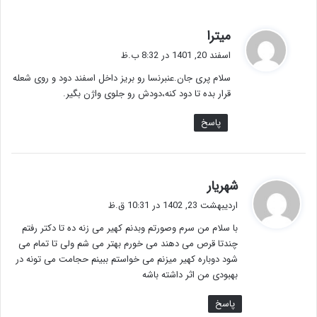
گ
میترا
ف
اسفند 20, 1401 در 8:32 ب.ظ
ت
سلام پری جان.عنبرنسا رو بریز داخل اسفند دود و روی شعله
:
قرار بده تا دود کنه،دودش رو جلوی واژن بگیر.
پاسخ
گ
شهریار
ف
اردیبهشت 23, 1402 در 10:31 ق.ظ
ت
با سلام من سرم وصورتم وبدنم کهیر می زنه ده تا دکتر رفتم
:
چندتا قرص می دهند می خورم بهتر می شم ولی تا تمام می
شود دوباره کهیر میزنم می خواستم ببینم حجامت می تونه در
بهبودی من اثر داشته باشه
پاسخ