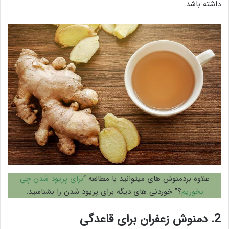
داشته باشد.
علاوه بردمنوش های میتوانید با مطالعه “
برای پریود شدن چی
بخوریم
؟” خوردنی های دیگه برای پریود شدن را بشناسید.
2. دمنوش زعفران برای قاعدگی