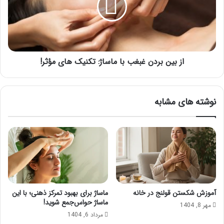
با
ماساژ:
تکنیک
های
مؤثر!
از بین بردن غبغب با ماساژ: تکنیک های مؤثر!
نوشته های مشابه
آموزش شکستن قولنج در خانه
ماساژ برای بهبود تمرکز ذهنی؛ با این
ماساژ حواس‌جمع شوید!
مهر 8, 1404
مرداد 6, 1404