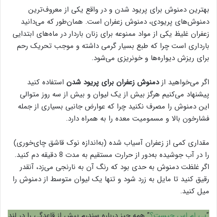
بهترین دمنوش برای پریود شدن و در واقع یکی از معروف‌ترین
دمنوش‌های پریودی، دمنوش زعفران است. همان‌طور که می‌دانید
زعفران غلیظ یکی از مواد ممنوعه برای زنان باردار در ماه‌های ابتدایی
بارداری است چرا که طبع بسیار گرمی داشته و موجب تحریک رحم
برای ریزش دیواره‌ها و خونریزی می‌شود.
اگر می‌خواهید از
دمنوش زعفران برای پریود شدن
استفاده کنید
پیشنهاد می‌کنیم هرگز بیش از یک لیوان و بیش از سه روز متوالی
این دمنوش را مصرف نکنید چرا که عوارض جانبی بسیاری از جمله
فشارخون بالا و مسمومیت معده را به همراه دارد.
مقداری کمی از زعفران آسیاب شده (به‌اندازه نوک قاشق چای‌خوری)
را در آب جوشیده به‌دور از حرارت مستقیم به مدت 8 دقیقه دم کنید.
اگر غلظت دمنوش به حدی بود که رنگ آن به نارنجی می‌زد، آنقدر
رقیق کنید تا مایل به زرد شود و تنها یک لیوان متوسط از دمنوش را
میل کنید.
“
پی ام اس چیست؟
” همه چیز درباره سندرم پیش از قاعدگی را در لند