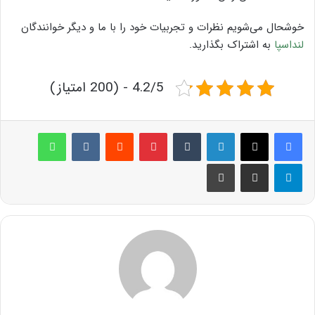
خوشحال می‌شویم نظرات و تجربیات خود را با ما و دیگر خوانندگان
لنداسپا
به اشتراک بگذارید.
4.2/5 - (200 امتیاز)
لینکدین
‫تامبلر
پینترست
‫رددیت
‫VKontakte
واتس آپ
تلگرام
اشتراک گذاری از طریق ایمیل
چاپ