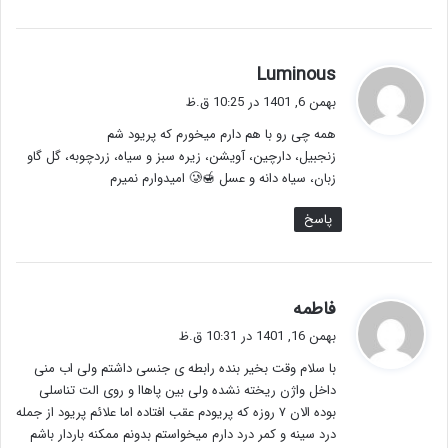
گ
Luminous
ف
بهمن 6, 1401 در 10:25 ق.ظ
ت
همه چی رو با هم دارم‌ میخورم که پریود شم
:
زنجبیل، دارچین، آویشن، زیره سبز و سیاه، زردچوبه، گل گاو
زبان، سیاه دانه و عسل 🍯🥲 امیدوارم نمیرم
پاسخ
گ
فاطمه
ف
بهمن 16, 1401 در 10:31 ق.ظ
ت
با سلام وقت بخیر بنده رابطه ی جنسی داشتم ولی اب منی
:
داخل واژن ریخته نشده ولی بین پاهاا و روی الت تناسلی
بوده الان ۷ روزه که پریودم عقب افتاده اما علائم پریود از جمله
درد سینه و کمر درد دارم میخواستم بدونم ممکنه باردار باشم