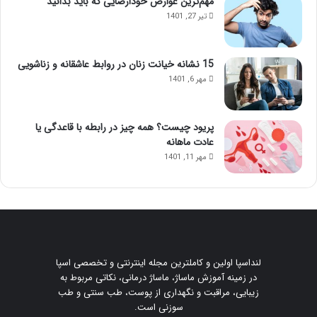
مهم‌ترین عوارض خودارضایی که باید بدانید
ا
د
تیر 27, 1401
ا
ا
ی
ز
ن
ت
م
ز
15 نشانه خیانت زنان در روابط عاشقانه و زناشویی
ا
ر
مهر 6, 1401
س
ی
ا
ق
ژ
ژ
پریود چیست؟ همه چیز در رابطه با قاعدگی یا
ح
ل
عادت ماهانه
و
مهر 11, 1401
ا
س‌
ج
م
ع
ش
و
لنداسپا اولین و کاملترین مجله اینترنتی و تخصصی اسپا
ی
در زمینه آموزش ماساژ، ماساژ درمانی، نکاتی مربوط به
د
زیبایی، مراقبت و نگهداری از پوست، طب سنتی و طب
!
سوزنی است.