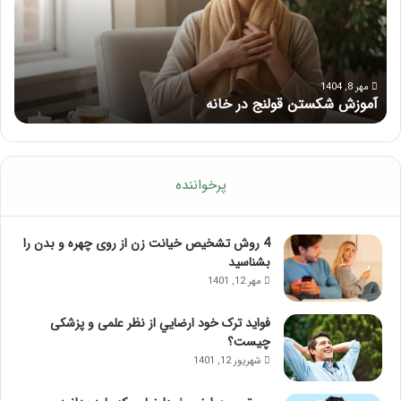
ژ
م
ب
ا
ر
ی
ا
ک
ی
ا
مرداد 6, 1404
ماساژ برای بهبود تمرکز ذهنی؛ با این ماساژ حواس‌جمع شوید!
ر
ب
م
ه
ل
ب
آ
و
م
د
و
پرخواننده
ت
ز
م
ش
ر
م
4 روش تشخیص خیانت زن از روی چهره و بدن را
ک
ا
بشناسید
ز
س
مهر 12, 1401
ذ
ا
ه
ژ
فواید ترک خود ارضايي از نظر علمی و پزشکی
ن
ل
چیست؟
ی
ب
شهریور 12, 1401
؛
ب
ب
ع