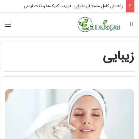
راهنمای کامل ماساژ آروماتراپی؛ فواید، تکنیک‌ها و نکات ایمنی
جستجو برای
منو
زیبایی