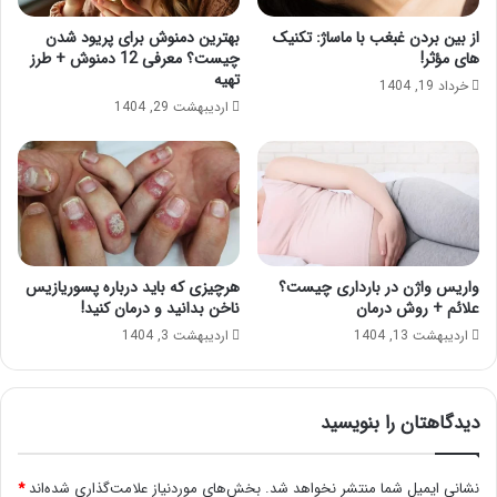
از بین بردن غبغب با ماساژ: تکنیک
بهترین دمنوش برای پریود شدن
های مؤثر!
چیست؟ معرفی 12 دمنوش + طرز
تهیه
خرداد 19, 1404
اردیبهشت 29, 1404
واریس واژن در بارداری چیست؟
هرچیزی که باید درباره پسوریازیس
علائم + روش درمان
ناخن بدانید و درمان کنید!
اردیبهشت 13, 1404
اردیبهشت 3, 1404
دیدگاهتان را بنویسید
نشانی ایمیل شما منتشر نخواهد شد.
بخش‌های موردنیاز علامت‌گذاری شده‌اند
*