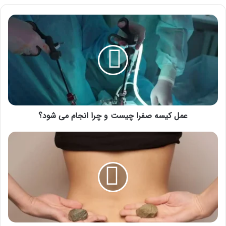
عمل
کیسه
صفرا
چیست
و
چرا
انجام
می
شود؟
عمل کیسه صفرا چیست و چرا انجام می شود؟
کدام
ورزش
برای
دفع
سنگ
کلیه
مؤثر
است؟