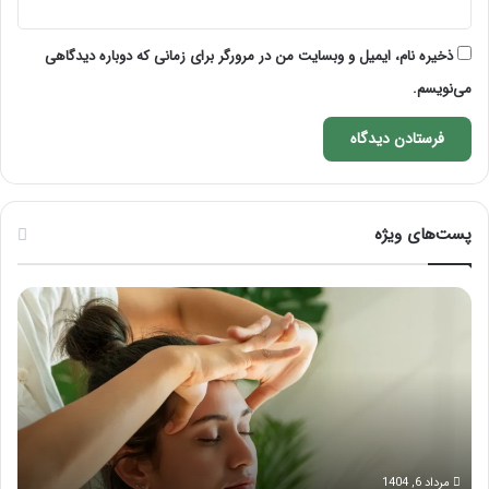
ذخیره نام، ایمیل و وبسایت من در مرورگر برای زمانی که دوباره دیدگاهی
می‌نویسم.
پست‌های ویژه
ماساژ
راه
برای
کام
بهبود
آمو
تمرکز
ماسا
ذهنی؛
لب
با
بعد
این
از
ماساژ
تزر
حواس‌جمع
ژل
مرداد 6, 1404