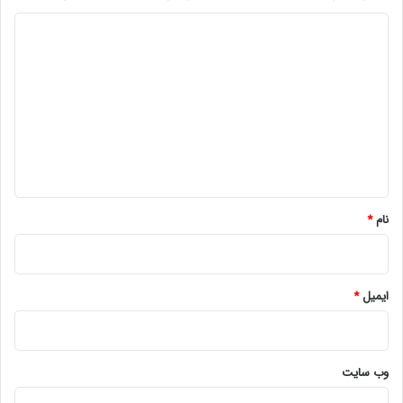
د
ی
د
گ
ا
ه
*
نام
*
ایمیل
*
وب‌ سایت