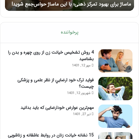
ماساژ برای بهبود تمرکز ذهنی؛ با این ماساژ حواس‌جمع شوید!
ر
شوید!
پرخواننده
4 روش تشخیص خیانت زن از روی چهره و بدن را
بشناسید
مهر 12, 1401
فواید ترک خود ارضايي از نظر علمی و پزشکی
چیست؟
شهریور 12, 1401
مهم‌ترین عوارض خودارضایی که باید بدانید
تیر 27, 1401
15 نشانه خیانت زنان در روابط عاشقانه و زناشویی