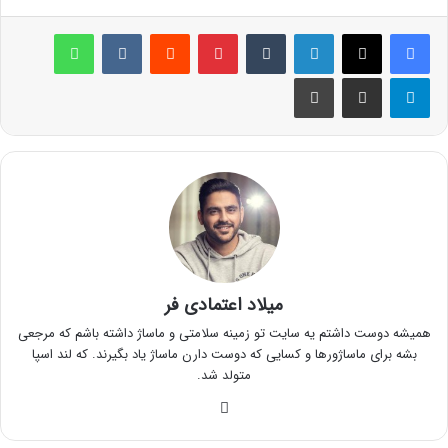
لینکدین
‫تامبلر
پینترست
‫رددیت
‫VKontakte
واتس آپ
تلگرام
اشتراک گذاری از طریق ایمیل
چاپ
میلاد اعتمادی فر
همیشه دوست داشتم یه سایت تو زمینه سلامتی و ماساژ داشته باشم که مرجعی
بشه برای ماساژورها و کسایی که دوست دارن ماساژ یاد بگیرند. که لند اسپا
متولد شد.
وبسایت