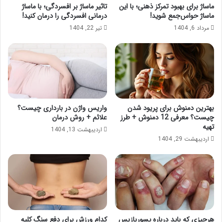
ماساژ برای بهبود تمرکز ذهنی؛ با این
تاثیر ماساژ بر افسردگی؛ با ماساژ
ماساژ حواس‌جمع شوید!
درمانی افسردگی را درمان کنید!
مرداد 6, 1404
تیر 22, 1404
بهترین دمنوش برای پریود شدن
واریس واژن در بارداری چیست؟
چیست؟ معرفی 12 دمنوش + طرز
علائم + روش درمان
تهیه
اردیبهشت 13, 1404
اردیبهشت 29, 1404
هرچیزی که باید درباره پسوریازیس
کدام ورزش برای دفع سنگ کلیه