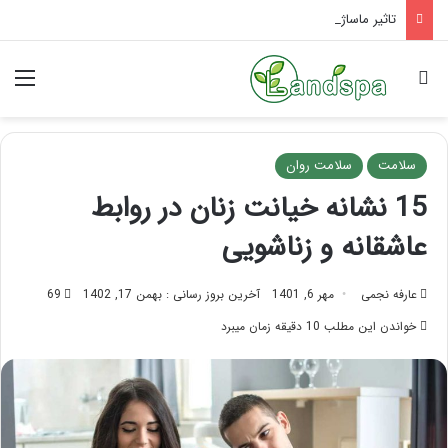
تاثیر ماساژ بر افسردگی؛ با ماساژ درمانی افسردگی را درمان کنید!
جستجو برای
منو
سلامت
سلامت روان
15 نشانه خیانت زنان در روابط
عاشقانه و زناشویی
عارفه نجمی
مهر 6, 1401
آخرین بروز رسانی : بهمن 17, 1402
69
خواندن این مطلب 10 دقیقه زمان میبرد