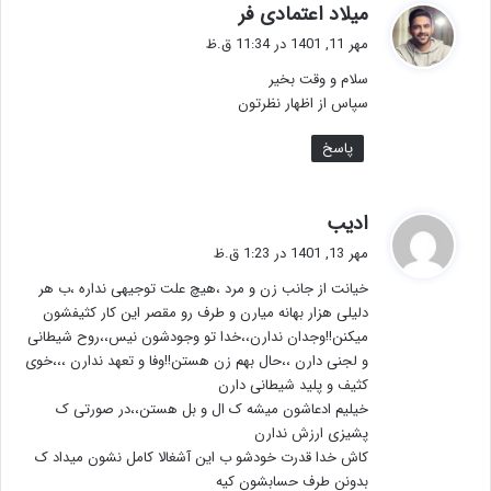
گ
میلاد اعتمادی فر
ف
مهر 11, 1401 در 11:34 ق.ظ
ت
سلام و وقت بخیر
:
سپاس از اظهار نظرتون
پاسخ
گ
ادیب
ف
مهر 13, 1401 در 1:23 ق.ظ
ت
خیانت از جانب زن و مرد ،هیچ علت توجیهی نداره ،ب هر
:
دلیلی هزار بهانه میارن و طرف رو مقصر این کار کثیفشون
میکنن!!وجدان ندارن،،خدا تو وجودشون نیس،،روح شیطانی
و لجنی دارن ،،حال بهم زن هستن!!وفا و تعهد ندارن ،،،خوی
کثیف و پلید شیطانی دارن‌
خیلیم ادعاشون میشه ک ال و بل هستن،،در صورتی ک‌
پشیزی ارزش ندارن
کاش خدا قدرت خودشو ب این آشغالا کامل نشون میداد ک
بدونن طرف حسابشون کیه