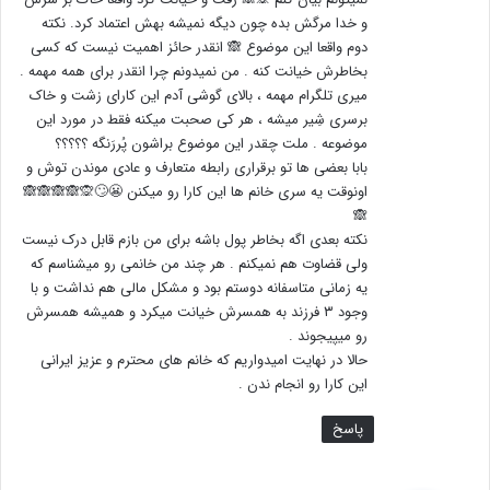
و خدا مرگش بده چون دیگه نمیشه بهش اعتماد کرد. نکته
دوم واقعا این موضوع 🙈 انقدر حائز اهمیت نیست که کسی
بخاطرش خیانت کنه . من نمیدونم چرا انقدر برای همه مهمه .
میری تلگرام مهمه ، بالای گوشی آدم این کارای زشت و خاک
برسری شِیر میشه ، هر کی صحبت میکنه فقط در مورد این
موضوعه . ملت چقدر این موضوع براشون پُررَنگه ؟؟؟؟؟
بابا بعضی ها تو برقراری رابطه متعارف و عادی موندن توش و
اونوقت یه سری خانم ها این کارا رو میکنن 😬🙄🙊🙈🙈🙈🙈
🙈
نکته بعدی اگه بخاطر پول باشه برای من بازم قابل درک نیست
ولی قضاوت هم نمیکنم . هر چند من خانمی رو میشناسم که
یه زمانی متاسفانه دوستم بود و مشکل مالی هم نداشت و با
وجود ۳ فرزند به همسرش خیانت میکرد و همیشه همسرش
رو میپیجوند .
حالا در نهایت امیدواریم که خانم های محترم و عزیز ایرانی
این کارا رو انجام ندن .
پاسخ