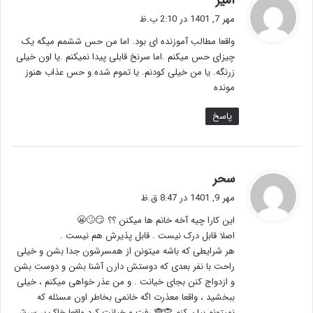
امیر
ف
مهر 7, 1401 در 2:10 ب.ظ
ت
واقعا مطالب آموزنده ای بود. اما من حس ششمم میگه یک
:
چیزای حس میکنم .اما سرنخ قابلی پیدا نمیکنم .یا اون خیلی
زرنگه. یا من خیلی کودنم. یا تموم شده و حس عذاب هنوز
مونده
پاسخ
گ
سحر
ف
مهر 9, 1401 در 8:47 ق.ظ
ت
این کارا چیه آخه خانم ها میکنن ؟؟ 😏🙄😬
:
اصلا قابل درک نیست . قابل پذیرش هم نیست .
هر شرایطی که باشه میتونن از همسرشون جدا بشن و خیلی
راحت با نفر بعدی که دوستش دارن آشنا بشن و دوست بشن
و ازدواج کنن بجای خیانت . و من عذر خواهی میکنم ، خیلی
ببخشید ، واقعا معذرت اگه خانمی بخاطر اون مسئله که
نمیتونم بیان کنم 🙊🙈 رفت و خیانت کرد واقعا خاک بر سرش