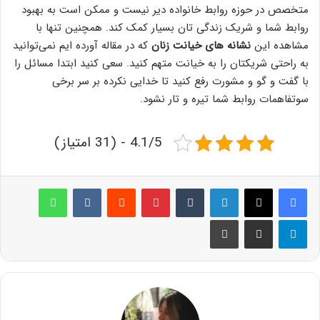
متخصص در حوزه روابط خانواده دیر نیست و ممکن است به بهبود
روابط شما و شریک زندگی تان بسیار کمک کند. همچنین تنها با
مشاهده این
نشانه های خیانت زنان
که در مقاله آورده ایم نمی‌توانید
به راحتی شریکتان را به خیانت متهم کنید. سعی کنید ابتدا مسائل را
با گفت و گو و مشورت رفع کنید تا خدایی نکرده بر سر برخی
سوتفاهمات روابط شما تیره و تار نشود.
4.1/5 - (31 امتیاز)
لینکدین
‫تامبلر
پینترست
‫رددیت
‫VKontakte
واتس آپ
تلگرام
اشتراک گذاری از طریق ایمیل
چاپ