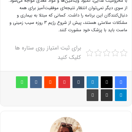
با محرومیت غذایی، کمبود ویتامین‌ها و مواد مغذی مواجه می‌شود.
از سوی دیگر نمی‌توان انتظار نتیجه‌ای موفقیت‌آمیز برای همه
دنبال‌کنندگان این برنامه را داشت. کسانی که مبتلا به بیماری و
مشکلات سلامتی هستند، پیش از شروع رژیم ۳ روزه سیب زمینی و
ماست باید با پزشک خود مشورت کنند.
برای ثبت امتیاز روی ستاره ها
کلیک کنید
لینکدین
‫تامبلر
پینترست
‫رددیت
‫VKontakte
واتس آپ
تلگرام
اشتراک گذاری از طریق ایمیل
چاپ