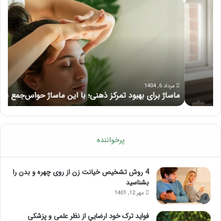
ماساژ
راه
برای
کام
بهبود
آمو
تمرکز
ماسا
ذهنی؛
لب
با
بعد
این
از
ماساژ
تزر
حواس‌جمع
ژل
مرداد 6, 1404
ماساژ برای بهبود تمرکز ذهنی؛ با این ماساژ حواس‌جمع شوید!
ر
شوید!
پرخواننده
4 روش تشخیص خیانت زن از روی چهره و بدن را
بشناسید
مهر 12, 1401
فواید ترک خود ارضايي از نظر علمی و پزشکی