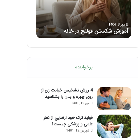
ش
ب
ک
ر
مرداد 6, 1404
س
ا
ماساژ برای بهبود
ت
مهر 8, 1404
ی
آموزش شکستن قولنج در خانه
ماساژ حواس‌جمع
ن
ب
ق
ه
و
ب
ل
و
ن
د
ج
ت
پرخواننده
د
م
ر
ر
خ
ک
ا
4 روش تشخیص خیانت زن از
ز
ن
روی چهره و بدن را بشناسید
ذ
ه
ه
مهر 12, 1401
ن
ی
فواید ترک خود ارضايي از نظر
؛
علمی و پزشکی چیست؟
ب
شهریور 12, 1401
ا