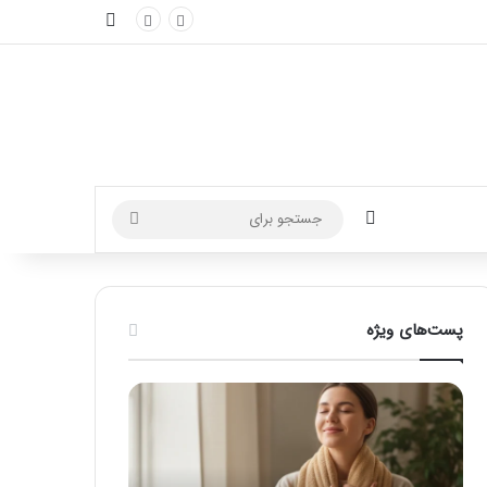
نوارکناری
تغییر پوسته
جستجو
برای
پست‌های ویژه
آ
م
م
ا
و
س
ز
ا
ش
ژ