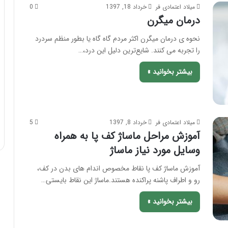
ی
میلاد اعتمادی فر
خرداد 18, 1397
0
؛
درمان میگرن
ب
ا
نحوه ی درمان میگرن اکثر مردم گاه گاه یا بطور منظم سردرد
ی
را تجربه می کنند. شایع‌ترین دلیل این درد،…
د
ه
بیشتر بخوانید »
ا
و
ن
ب
میلاد اعتمادی فر
خرداد 8, 1397
5
ا
آموزش مراحل ماساژ کف پا به همراه
ی
د
وسایل مورد نیاز ماساژ
ه
ا
آموزش ماساژ کف پا نقاط مخصوص اندام های بدن در کف،
ی
رو و اطراف پاشنه پراکنده هستند.ماساژ این نقاط بایستی…
آ
ن
بیشتر بخوانید »
!