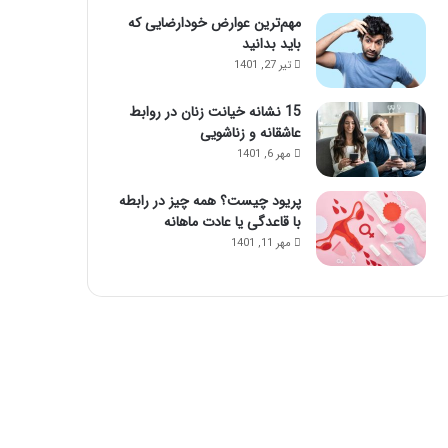
ا
مهم‌ترین عوارض خودارضایی که
ی
باید بدانید
ن
تیر 27, 1401
م
ا
15 نشانه خیانت زنان در روابط
س
عاشقانه و زناشویی
ا
مهر 6, 1401
ژ
ح
پریود چیست؟ همه چیز در رابطه
و
با قاعدگی یا عادت ماهانه
ا
س‌
مهر 11, 1401
ج
م
ع
ش
و
ی
د
!