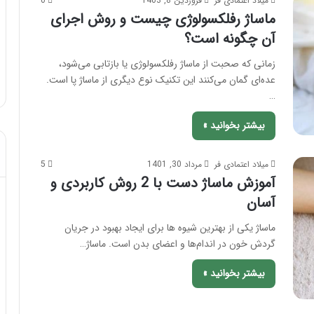
میلاد اعتمادی فر
فروردین 8, 1403
0
ا
ماساژ رفلکسولوژی چیست و روش اجرای
س
آن چگونه است؟
تیر 28, 1404
ا
نحوه ماساژ صورت بعد از تزریق چربی؛
ژ
زمانی که صحبت از ماساژ رفلکسولوژی یا بازتابی می‌شود،
بایدها و نبایدهای آن!
ص
عده‌ای گمان می‌کنند این تکنیک نوع دیگری از ماساژ پا است.
و
…
ر
ت
بیشتر بخوانید »
ب
ع
د
میلاد اعتمادی فر
مرداد 30, 1401
5
ا
آموزش ماساژ دست با 2 روش کاربردی و
ز
آسان
ت
ز
ماساژ یکی از بهترین شیوه ها برای ایجاد بهبود در جریان
ر
گردش خون در اندام‌ها و اعضای بدن است. ماساژ…
ی
ق
بیشتر بخوانید »
چ
ر
ب