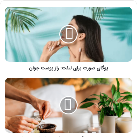
یوگای
صورت
برای
لیفت:
راز
پوست
جوان
یوگای صورت برای لیفت: راز پوست جوان
راهنمای
کامل
ماساژ
آروماتراپی؛
فواید،
تکنیک‌ها
و
نکات
ایمنی