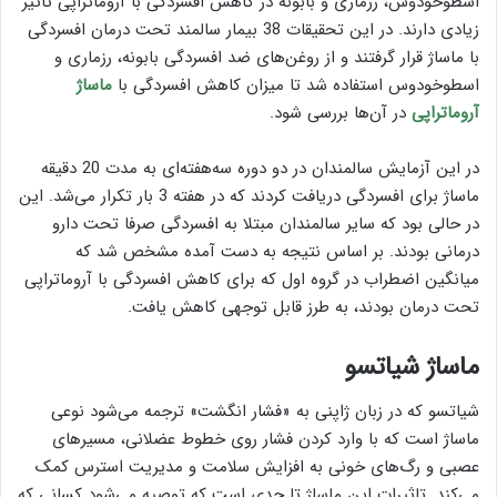
اسطوخودوس، رزماری و بابونه در کاهش افسردگی با آروماتراپی تاثیر
زیادی دارند. در این تحقیقات 38 بیمار سالمند تحت درمان افسردگی
با ماساژ قرار گرفتند و از روغن‌های ضد افسردگی بابونه، رزماری و
اسطوخودوس استفاده شد تا میزان کاهش افسردگی با
ماساژ
آروماتراپی
در آن‌ها بررسی شود.
در این آزمایش سالمندان در دو دوره سه‌هفته‌ای به مدت 20 دقیقه
ماساژ برای افسردگی دریافت کردند که در هفته 3 بار تکرار می‌شد. این
در حالی بود که سایر سالمندان مبتلا به افسردگی صرفا تحت دارو
درمانی بودند. بر اساس نتیجه به دست آمده مشخص شد که
میانگین اضطراب در گروه اول که برای کاهش افسردگی با آروماتراپی
تحت درمان بودند، به طرز قابل توجهی کاهش یافت.
ماساژ شیاتسو
شیاتسو که در زبان ژاپنی به «فشار انگشت» ترجمه می‌شود نوعی
ماساژ است که با وارد کردن فشار روی خطوط عضلانی، مسیرهای
عصبی و رگ‌های خونی به افزایش سلامت و مدیریت استرس کمک
می‌کند. تاثیرات این ماساژ تا حدی است که توصیه می‌شود کسانی که