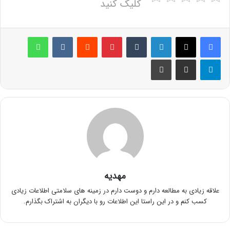
کلیک کنید
لینکدین
‫تامبلر
پینترست
‫رددیت
‫VKontakte
واتس آپ
تلگرام
اشتراک گذاری از طریق ایمیل
چاپ
مهدیه
علاقه زیادی به مطالعه دارم و دوست دارم در زمینه های سلامتی اطلاعات زیادی
کسب کنم و در این راستا این اطلاعات رو با دیگران به اشتراک بگذارم.