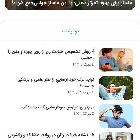
ماساژ برای بهبود تمرکز ذهنی؛ با این ماساژ حواس‌جمع شوید!
ر
شوید!
پرخواننده
4 روش تشخیص خیانت زن از روی چهره و بدن را
بشناسید
مهر 12, 1401
فواید ترک خود ارضايي از نظر علمی و پزشکی
چیست؟
شهریور 12, 1401
مهم‌ترین عوارض خودارضایی که باید بدانید
تیر 27, 1401
15 نشانه خیانت زنان در روابط عاشقانه و زناشویی