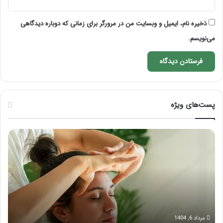
ذخیره نام، ایمیل و وبسایت من در مرورگر برای زمانی که دوباره دیدگاهی
می‌نویسم.
پست‌های ویژه
ماساژ
راه
برای
کام
بهبود
آمو
تمرکز
ماسا
ذهنی؛
لب
با
بعد
این
از
ماساژ
تزر
حواس‌جمع
ژل
مرداد 6, 1404