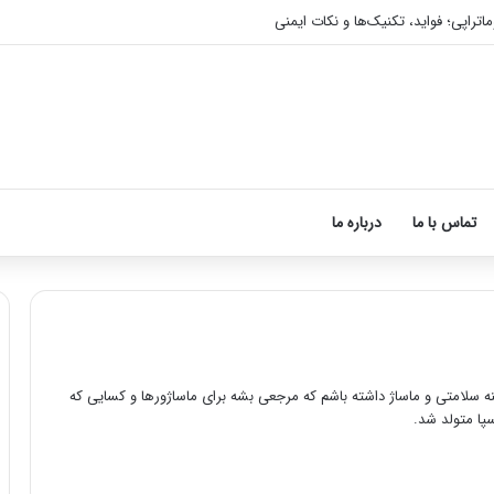
اتراپی؛ فواید، تکنیک‌ها و نکات ایمنی
تماس با ما
درباره ما
سلامتی و ماساژ داشته باشم که مرجعی بشه برای ماساژورها و کسایی که
ن
آ
سپا متولد شد.
ح
م
و
و
ه
ز
م
ش