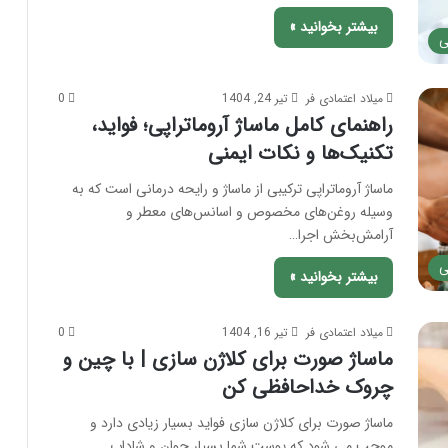
بیشتر بخوانید »
ی
میلاد اعتمادی فر
تیر 24, 1404
0
راهنمای کامل ماساژ آروماتراپی؛ فواید،
تکنیک‌ها و نکات ایمنی
ماساژ آروماتراپی ترکیبی از ماساژ و رایحه درمانی است که به
وسیله روغن‌های مخصوص و اسانس‌های معطر و
آرامش‌بخش اجرا…
ی
بیشتر بخوانید »
میلاد اعتمادی فر
تیر 16, 1404
0
ماساژ صورت برای کلاژن سازی | با چین و
چروک خداحافظی کن
ماساژ صورت برای کلاژن سازی فواید بسیار زیادی دارد و
موجب می شود که پوست شما بسیار جوان و شاداب…