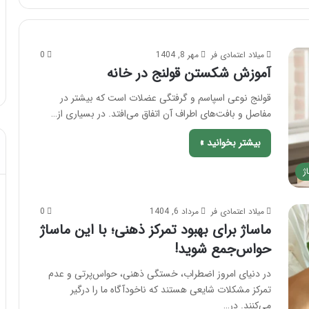
ا
ش
س
ک
تیر 28, 1404
ا
س
نحوه ماساژ صورت بعد از تزریق چربی؛
میلاد اعتمادی فر
مهر 8, 1404
0
ژ
ت
مهر 
بایدها و نبایدهای آن!
آم
آموزش شکستن قولنج در خانه
ص
ن
و
ق
قولنج نوعی اسپاسم و گرفتگی عضلات است که بیشتر در
ر
و
مفاصل و بافت‌های اطراف آن اتفاق می‌افتد. در بسیاری از…
ت
ل
ب
ن
بیشتر بخوانید »
ع
ج
د
د
ژ
ا
ر
ز
خ
ت
ا
میلاد اعتمادی فر
مرداد 6, 1404
0
ز
ن
ماساژ برای بهبود تمرکز ذهنی؛ با این ماساژ
ر
ه
ی
حواس‌جمع شوید!
ق
در دنیای امروز اضطراب، خستگی ذهنی، حواس‌پرتی و عدم
چ
ر
تمرکز مشکلات شایعی هستند که ناخودآگاه ما را درگیر
ب
می‌کنند. در…