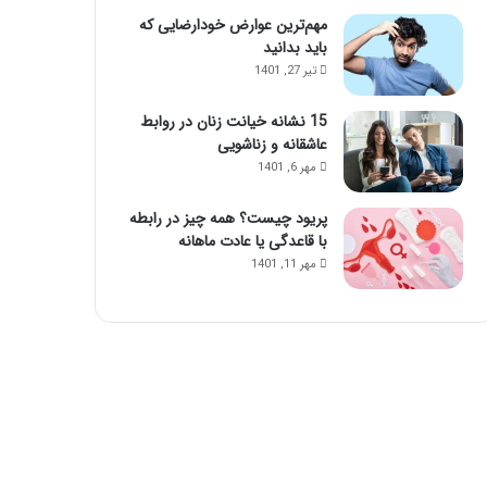
ا
مهم‌ترین عوارض خودارضایی که
ی
باید بدانید
ن
تیر 27, 1401
م
ا
15 نشانه خیانت زنان در روابط
س
عاشقانه و زناشویی
ا
مهر 6, 1401
ژ
ح
پریود چیست؟ همه چیز در رابطه
و
با قاعدگی یا عادت ماهانه
ا
س‌
مهر 11, 1401
ج
م
ع
ش
و
ی
د
!