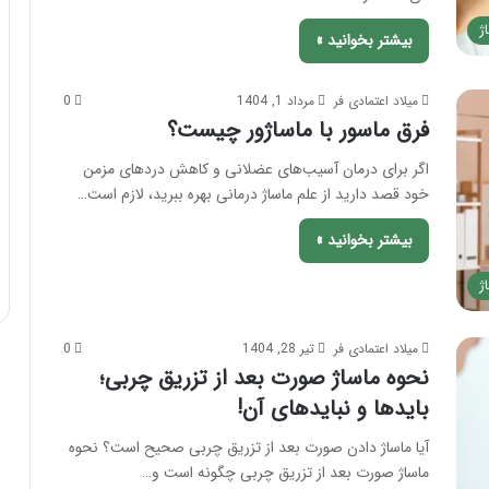
ی
ژ
؛
بیشتر بخوانید »
ب
ا
میلاد اعتمادی فر
مرداد 1, 1404
0
ی
فرق ماسور با ماساژور چیست؟
د
ه
اگر برای درمان آسیب‌های عضلانی و کاهش دردهای مزمن
ا
خود قصد دارید از علم ماساژ درمانی بهره ببرید، لازم است…
و
ن
بیشتر بخوانید »
ب
ا
ژ
ی
د
ه
میلاد اعتمادی فر
تیر 28, 1404
0
ا
نحوه ماساژ صورت بعد از تزریق چربی؛
ی
آ
بایدها و نبایدهای آن!
ن
آیا ماساژ دادن صورت بعد از تزریق چربی صحیح است؟ نحوه
!
ماساژ صورت بعد از تزریق چربی چگونه است و…