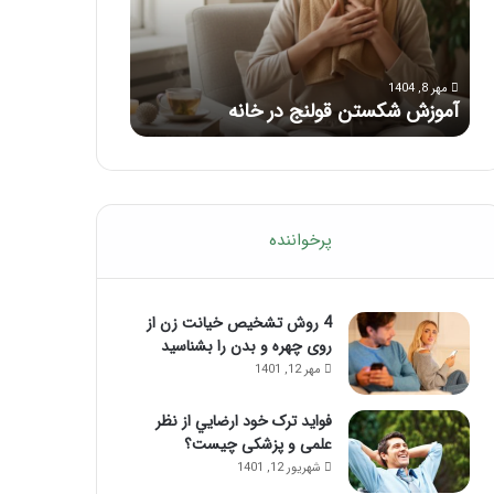
ب
ر
مرداد 6, 1404
ا
ماساژ برای بهبود تمرکز
8, 1404
ی
وزش شکستن قولنج در خانه
ماساژ حواس‌جمع شوید
ب
ه
ب
و
د
ت
پرخواننده
م
ر
ک
ز
4 روش تشخیص خیانت زن از
ذ
روی چهره و بدن را بشناسید
ه
مهر 12, 1401
ن
ی
فواید ترک خود ارضايي از نظر
؛
علمی و پزشکی چیست؟
ب
شهریور 12, 1401
ا