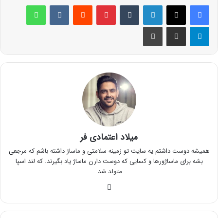
لینکدین
‫تامبلر
پینترست
‫رددیت
‫VKontakte
واتس آپ
تلگرام
اشتراک گذاری از طریق ایمیل
چاپ
میلاد اعتمادی فر
همیشه دوست داشتم یه سایت تو زمینه سلامتی و ماساژ داشته باشم که مرجعی
بشه برای ماساژورها و کسایی که دوست دارن ماساژ یاد بگیرند. که لند اسپا
متولد شد.
وبسایت