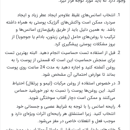
وجود دارد که باید مورد توجه قرار گیرد.
انتخاب اسانس‌های غلیظ علاوه‌بر ایجاد عطر زیاد و ایجاد
سردرد، ممکن است واکنش‌های آلرژیک پوستی به همراه داشته
باشد. به همین دلیل باید از طریق رقیق‌سازی اسانس‌ها و
ترکیب با روغن‌های حامل (روغن زیتون، بادام یا جوجویا) از
بروز مشکلات پوستی پیشگیری کرد.
قبل از استفاده تست حساسیت انجام دهید. البته بهترین تست
برای سنجش حساسیت این است که قسمتی از پوست را به
روغن آغشته کنید و اجازه دهید به مدت 24 ساعت روی پوست
بماند تا عوارض احتمالی آن مشخص شود.
در خصوص استفاده از روغن مرکبات (لیمو و پرتقال) احتیاط
کنید. این روغن‌ها پوست را نسبت به نور خورشید حساس
می‌کنند و ممکن است دچار آفتاب سوختگی شوید.
رایحه اسانس را با توجه به شرایط عصبی و جسمانی خود
انتخاب کنید. زیرا استنشاق هر رایحه‌ای اثرات ویژه‌ای دارد و
موجب فعل و انفعلات خاصی در مغز می‌شود.
خانم‌های باردار لازم است قبل از ماساژ آروماتراپی در مورد روغن