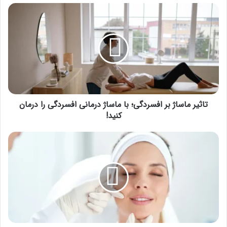
تاثیر
ماساژ
بر
افسردگی؛
با
ماساژ
درمانی
افسردگی
را
درمان
تاثیر ماساژ بر افسردگی؛ با ماساژ درمانی افسردگی را درمان
کنید!
کنید!
نحوه
ماساژ
صورت
بعد
از
تزریق
چربی؛
بایدها
و