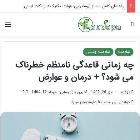
تاثیر ماساژ بر افسردگی؛ با ماساژ درمانی افسردگی را درمان کنید!
جستجو برای
منو
سلامت
سلامت جنسی
چه زمانی قاعدگی نامنظم خطرناک
می شود؟ + درمان و عوارض
مهدیه
مهر 26, 1402
آخرین بروز رسانی : خرداد 12, 1404
0
خواندن این مطلب 8 دقیقه زمان میبرد