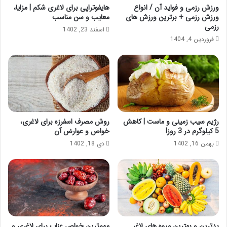
ورزش رزمی و فواید آن / انواع
هایفوتراپی برای لاغری شکم | مزایا،
ورزش رزمی + برترین ورزش های
معایب و سن مناسب
رزمی
اسفند 23, 1402
فروردین 4, 1404
رژیم سیب زمینی و ماست | کاهش
روش مصرف اسفرزه برای لاغری،
5 کیلوگرم در 3 روز!
خواص و عوارض آن
بهمن 16, 1402
دی 18, 1402
بدترین و بهترین میوه های لاغر
مهم‌ترین خواص عناب برای لاغری و