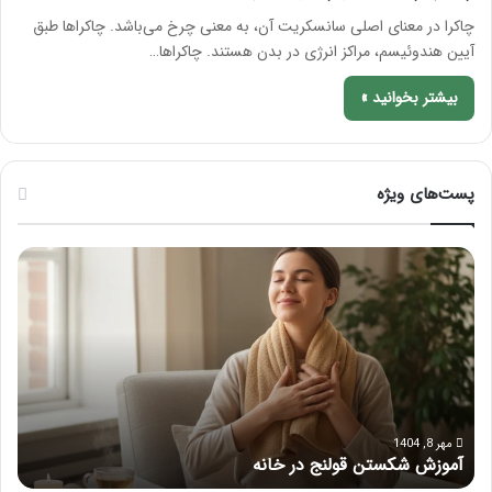
چاکرا در معنای اصلی سانسکریت آن، به معنی چرخ می‌باشد. چاکراها طبق
آیین هندوئیسم، مراکز انرژی در بدن هستند. چاکراها…
بیشتر بخوانید »
پست‌های ویژه
م
ر
ا
ا
س
ه
ا
ن
ژ
م
ب
ا
ر
ی
ا
ک
ی
ا
مرداد 6, 1404
ماساژ برای بهبود تمرکز ذهنی؛ با این ماساژ حواس‌جمع شوید!
ر
ب
م
ه
ل