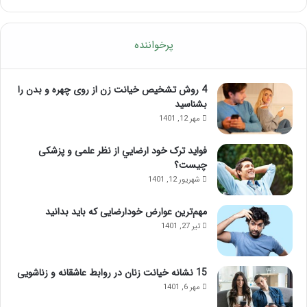
ب
آ
و
م
د
و
پرخواننده
ت
ز
م
ش
ر
م
4 روش تشخیص خیانت زن از روی چهره و بدن را
ک
ا
بشناسید
ز
س
مهر 12, 1401
ذ
ا
ه
ژ
فواید ترک خود ارضايي از نظر علمی و پزشکی
ن
ل
چیست؟
ی
ب
شهریور 12, 1401
؛
ب
ب
ع
مهم‌ترین عوارض خودارضایی که باید بدانید
ا
د
تیر 27, 1401
ا
ا
ی
ز
ن
ت
م
ز
15 نشانه خیانت زنان در روابط عاشقانه و زناشویی
ا
ر
مهر 6, 1401
س
ی