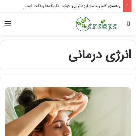
راهنمای کامل ماساژ آروماتراپی؛ فواید، تکنیک‌ها و نکات ایمنی
جستجو برای
منو
انرژی درمانی