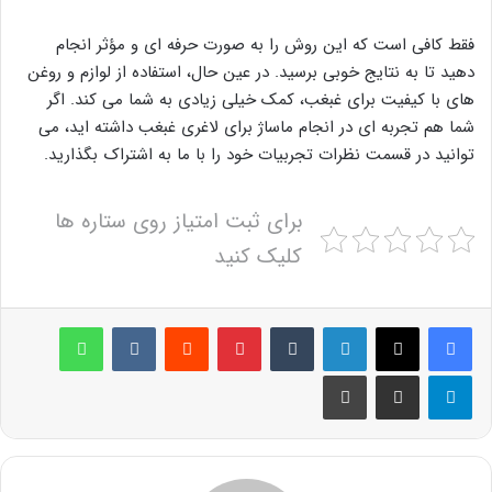
فقط کافی است که این روش را به صورت حرفه ای و مؤثر انجام
دهید تا به نتایج خوبی برسید. در عین حال، استفاده از لوازم و روغن
های با کیفیت برای غبغب، کمک خیلی زیادی به شما می کند. اگر
شما هم تجربه ای در انجام ماساژ برای لاغری غبغب داشته اید، می
توانید در قسمت نظرات تجربیات خود را با ما به اشتراک بگذارید.
برای ثبت امتیاز روی ستاره ها
کلیک کنید
لینکدین
‫تامبلر
پینترست
‫رددیت
‫VKontakte
واتس آپ
تلگرام
اشتراک گذاری از طریق ایمیل
چاپ