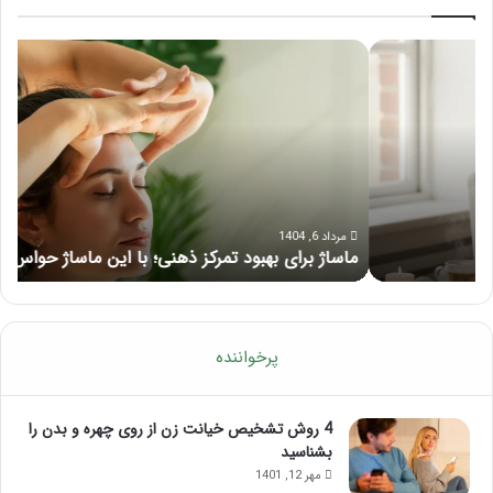
ماساژ
راه
برای
کام
بهبود
آمو
تمرکز
ماسا
ذهنی؛
لب
با
بعد
این
از
ماساژ
تزر
حواس‌جمع
ژل
مرداد 6, 1404
ماساژ برای بهبود تمرکز ذهنی؛ با این ماساژ حواس‌جمع شوید!
ر
شوید!
پرخواننده
4 روش تشخیص خیانت زن از روی چهره و بدن را
بشناسید
مهر 12, 1401