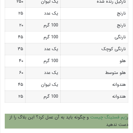
نارگیل رنده شده
یک لیوان
۲۵۰
نارنج
یک عدد
۲۵
نارنج
100 گرم
۲۰
نارنگی
100 گرم
۴۵
نارنگی کوچک
یک عدد
۳۵
هلو
100 گرم
۴۰
هلو متوسط
یک عدد
۶۰
هندوانه
یک لیوان
۴۵
هندوانه
100 گرم
۲۵
ر
ژیم فستینگ چیست
و چگونه باید به آن عمل کرد؟ این بلاگ را از
دست ندهید