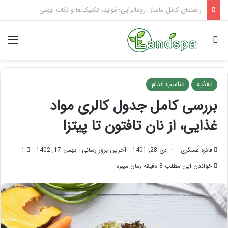
تاثیر ماساژ بر افسردگی؛ با ماساژ درمانی افسردگی را درمان کنید!
جستجو برای
منو
تغذیه
تناسب اندام
بررسی کامل جدول کالری مواد
غذایی، از نان تافتون تا پیتزا
فائزه عسگری
دی 28, 1401
آخرین بروز رسانی : بهمن 17, 1402
1
خواندن این مطلب 8 دقیقه زمان میبرد