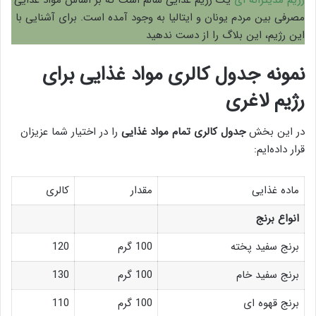
مصرفی بین مردم یونان و ایتالیا به وجود آمده است. برای آشنایی با
این رژیم، این بلاگ را از دست ندهید
نمونه جدول کالری مواد غذایی برای
رژیم لاغری
در این بخش
جدول کالری تمام مواد غذایی
را در اختیار شما عزیزان
قرار داده‌ایم:
ماده غذایی
مقدار
کالری
انواع برنج
برنج سفید پخته
100 گرم
120
برنج سفید خام
100 گرم
130
برنج قهوه ای
100 گرم
110