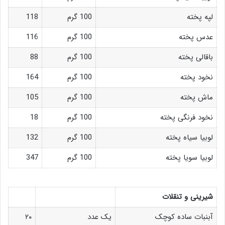
لپه پخته
100 گرم
118
عدس پخته
100 گرم
116
باقالی پخته
100 گرم
88
نخود پخته
100 گرم
164
ماش پخته
100 گرم
105
نخود فرنگی پخته
100 گرم
18
لوبیا سیاه پخته
100 گرم
132
لوبیا سویا پخته
100 گرم
347
شیرینی و تنقلات
آبنبات ساده کوچک
یک عدد
۲۰