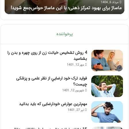
حواس‌جمع
ژل
مرداد 6, 1404
ماساژ برای بهبود تمرکز ذهنی؛ با این ماساژ حواس‌جمع شوید!
ر
شوید!
پرخواننده
4 روش تشخیص خیانت زن از روی چهره و بدن را
بشناسید
مهر 12, 1401
فواید ترک خود ارضايي از نظر علمی و پزشکی
چیست؟
شهریور 12, 1401
مهم‌ترین عوارض خودارضایی که باید بدانید
تیر 27, 1401