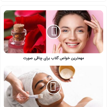
مهمترین
خواص
گلاب
برای
چاقی
صورت
مهمترین خواص گلاب برای چاقی صورت
3
روش
پاکسازی
پوست
به
همراه
بررسی
مزایا