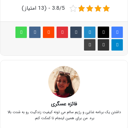
3.8/5 - (13 امتیاز)
لینکدین
‫تامبلر
پینترست
‫رددیت
‫VKontakte
واتس آپ
تلگرام
اشتراک گذاری از طریق ایمیل
چاپ
فائزه عسگری
داشتن یک برنامه غذایی و رژیم سالم می تونه کیفیت زندگیت رو به شدت بالا
بره. من برای همین اینجام تا کمکت کنم.