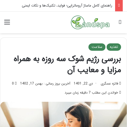
تاثیر ماساژ بر افسردگی؛ با ماساژ درمانی افسردگی را درمان کنید!
جستجو برای
منو
تغذیه
سلامت
بررسی رژیم شوک سه روزه به همراه
مزایا و معایب آن
فائزه عسگری
دی 22, 1401
آخرین بروز رسانی : بهمن 17, 1402
0
خواندن این مطلب 7 دقیقه زمان میبرد