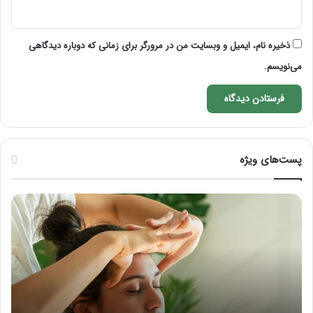
ذخیره نام، ایمیل و وبسایت من در مرورگر برای زمانی که دوباره دیدگاهی
می‌نویسم.
پست‌های ویژه
ماساژ
راه
برای
کام
بهبود
آمو
تمرکز
ماسا
ذهنی؛
لب
با
بعد
این
از
ماساژ
تزر