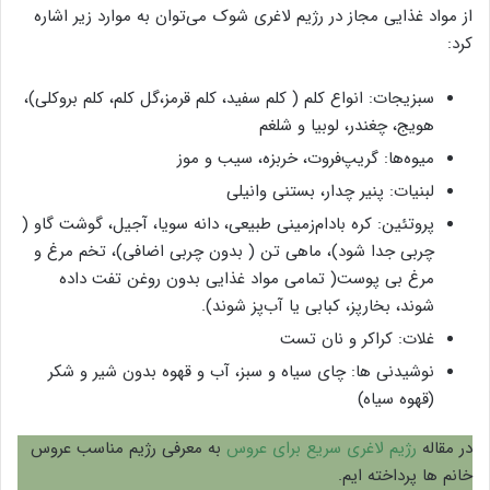
از مواد غذایی مجاز در رژیم لاغری شوک می‌توان به موارد زیر اشاره
کرد:
سبزیجات: انواع کلم ( کلم سفید، کلم قرمز،گل کلم، کلم بروکلی)،
هویج، چغندر، لوبیا و شلغم
میوه‌ها: گریپ‌فروت، خربزه، سیب و موز
لبنیات: پنیر چدار، بستنی وانیلی
پروتئین: کره بادام‌زمینی طبیعی، دانه سویا، آجیل، گوشت گاو (
چربی جدا شود)، ماهی تن ( بدون چربی اضافی)، تخم مرغ و
مرغ بی پوست( تمامی مواد غذایی بدون روغن تفت داده
شوند، بخارپز، کبابی یا آب‌پز شوند).
غلات: کراکر و نان تست
نوشیدنی ها: چای سیاه و سبز، آب و قهوه بدون شیر و شکر
(قهوه سیاه)
در مقاله
رژیم لاغری سریع برای عروس
به معرفی رژیم مناسب عروس
خانم ها پرداخته ایم.