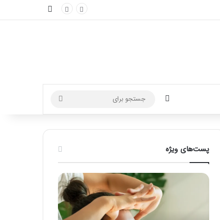
نوارکناری
تغییر پوسته
جستجو
برای
پست‌های ویژه
ماساژ
راهنمای
برای
کامل
بهبود
آموزش
تمرکز
ماساژ
ذهنی؛
لب