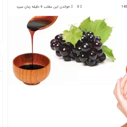
0
خواندن این مطلب 6 دقیقه زمان میبرد
د از تزریق چربی؛
مهر 8, 1404
!
آموزش شکستن قولنج در خانه