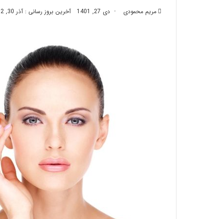
تزریق
مریم محمودی
دی 27, 1401
آخرین بروز رسانی : آذر 30, 1402
چربی؛
تیر 28, 1404
بایدها
نحوه ماساژ صورت بع
و
بایدها و نبایدهای آن
نبایدهای
آن!