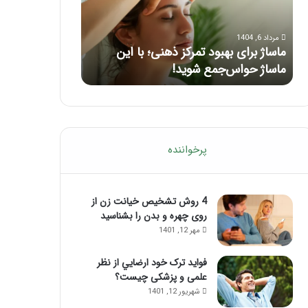
با
بعد
این
از
مرداد 6, 1404
مرداد 5, 1404
ماساژ
تزریق
ماساژ برای بهبود تمرکز ذهنی؛ با این
راهنمای کامل آم
حواس‌جمع
ژل
ماساژ حواس‌جمع شوید!
تزریق ژل
شوید!
پرخواننده
4 روش تشخیص خیانت زن از
روی چهره و بدن را بشناسید
مهر 12, 1401
فواید ترک خود ارضايي از نظر
علمی و پزشکی چیست؟
شهریور 12, 1401