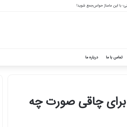
نی؛ با این ماساژ حواس‌جمع شوید!
تماس با ما
درباره ما
 برای چاقی صورت چه
آموزش
شکستن
قولنج
در
خانه