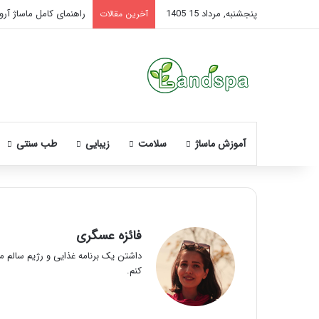
پنجشنبه, مرداد 15 1405
راهنمای کامل ماساژ آروم
آخرین مقالات
آموزش ماساژ
سلامت
زیبایی
طب سنتی
فائزه عسگری
داشتن یک برنامه غذایی و رژیم سالم م
ن
کنم.
ح
و
ه
م