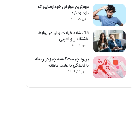
ا
ا
مهم‌ترین عوارض خودارضایی که
ی
ز
باید بدانید
ن
ت
تیر 27, 1401
م
ز
ا
ر
15 نشانه خیانت زنان در روابط
س
ی
عاشقانه و زناشویی
ا
ق
مهر 6, 1401
ژ
ژ
ح
ل
پریود چیست؟ همه چیز در رابطه
و
با قاعدگی یا عادت ماهانه
ا
س‌
مهر 11, 1401
ج
م
ع
ش
و
ی
د
!