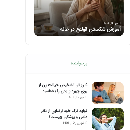
ب
ا
ر
ی
مرداد 6, 1404
مرداد 5, 1404
ا
ک
ماساژ برای بهبود تمرکز ذهنی؛ با این
راهنمای کامل آم
ی
ا
ماساژ حواس‌جمع شوید!
تزریق ژل
ب
م
ه
ل
ب
آ
و
م
د
و
ت
ز
پرخواننده
م
ش
ر
م
ک
ا
ز
4 روش تشخیص خیانت زن از
س
ذ
روی چهره و بدن را بشناسید
ا
ه
ژ
مهر 12, 1401
ن
ل
ی
ب
فواید ترک خود ارضايي از نظر
؛
ب
علمی و پزشکی چیست؟
ب
ع
شهریور 12, 1401
ا
د