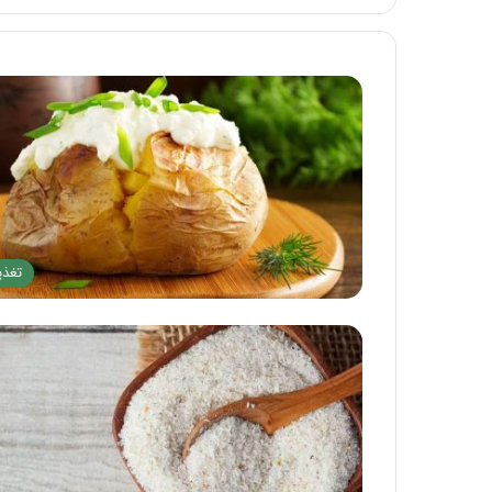
ا
س
تیر 28, 1404
ا
نحوه ماساژ صورت بع
ژ
بایدها و نبایدهای آن
ص
و
ر
ت
ب
ع
د
تغذی
ا
ز
ت
ز
ر
ی
ق
چ
ر
ب