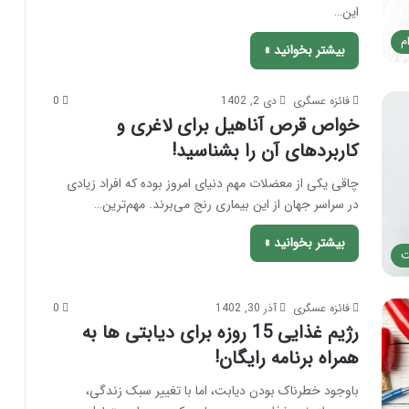
این…
م
بیشتر بخوانید »
فائزه عسگری
دی 2, 1402
0
خواص قرص آناهیل برای لاغری و
کاربردهای آن را بشناسید!
چاقی یکی از معضلات مهم دنیای امروز بوده که افراد زیادی
در سراسر جهان از این بیماری رنج می‌برند. مهم‌ترین…
بیشتر بخوانید »
ت
فائزه عسگری
آذر 30, 1402
0
رژیم غذایی 15 روزه برای دیابتی ها به
همراه برنامه رایگان!
باوجود خطرناک بودن دیابت، اما با تغییر سبک زندگی،