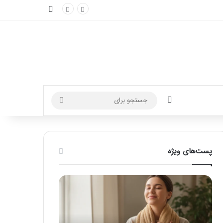
نوارکناری
تغییر پوسته
جستجو
برای
پست‌های ویژه
م
ر
ا
ا
س
ه
ا
ن
ژ
م