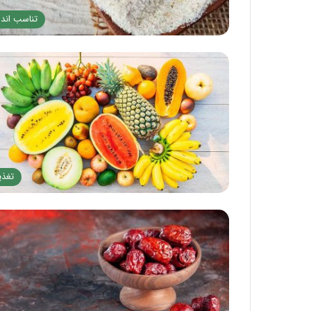
ی
تناسب اندا
؛
ب
ا
ی
د
ه
ا
و
ن
ب
ا
تغذی
ی
د
ه
ا
ی
آ
ن
!