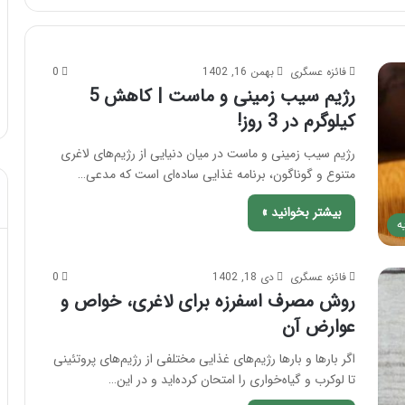
ش
ک
س
د از تزریق چربی؛
فائزه عسگری
بهمن 16, 1402
0
ت
مهر 8, 1404
!
آموزش شکستن قولنج در خانه
رژیم سیب زمینی و ماست | کاهش 5
ن
ق
کیلوگرم در 3 روز!
و
ل
رژیم سیب زمینی و ماست در میان دنیایی از رژیم‌های لاغری
ن
متنوع و گوناگون، برنامه غذایی ساده‌ای است که مدعی…
ج
د
بیشتر بخوانید »
ه
ر
خ
ا
فائزه عسگری
دی 18, 1402
0
ن
روش مصرف اسفرزه برای لاغری، خواص و
ه
عوارض آن
اگر بارها و بارها رژیم‌های غذایی مختلفی از رژیم‌های پروتئینی
تا لوکرب و گیاه‌خواری را امتحان کرده‌اید و در این…