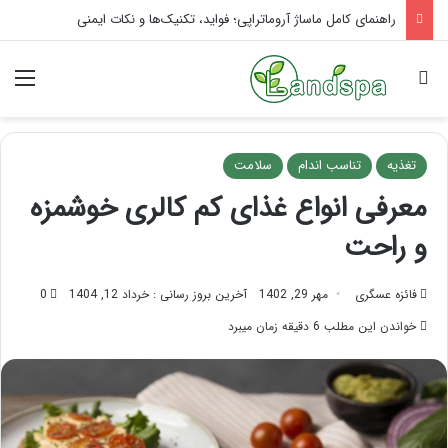
تاثیر ماساژ بر افسردگی؛ با ماساژ درمانی افسردگی را درمان کنید!
جستجو برای
منو
تغذیه
تناسب اندام
سلامت
معرفی انواع غذای کم کالری خوشمزه
و راحت
فائزه عسگری
مهر 29, 1402
آخرین بروز رسانی : خرداد 12, 1404
0
خواندن این مطلب 6 دقیقه زمان میبرد