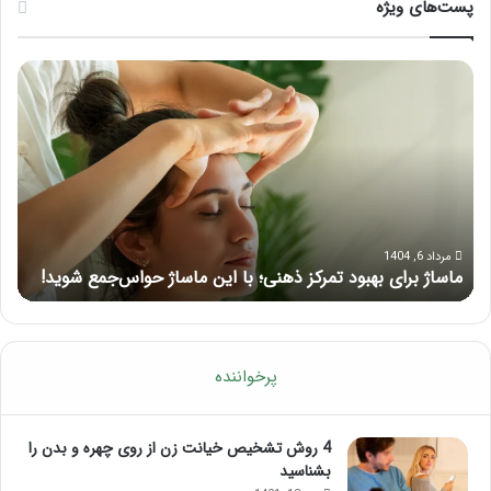
پست‌های ویژه
ماساژ
راه
برای
کام
بهبود
آمو
تمرکز
ماسا
ذهنی؛
لب
با
بعد
این
از
ماساژ
تزر
حواس‌جمع
ژل
مرداد 6, 1404
ماساژ برای بهبود تمرکز ذهنی؛ با این ماساژ حواس‌جمع شوید!
ر
شوید!
پرخواننده
4 روش تشخیص خیانت زن از روی چهره و بدن را
بشناسید