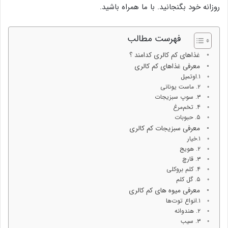
روزانه خود بگنجانید. با ما همراه باشید.
فهرست مطالب
غذاهای کم کالری کدامند ؟
معرفی غذاهای کم کالری
۱.اوتمیل
۲. ماست یونانی
۳. سوپ سبزیجات
۴. تخم‌مرغ
۵. حبوبات
معرفی سبزیجات کم کالری
۱.خیار
۲. هویج
۳. قارچ
۴. کلم بروکلی
۵. گل کلم
معرفی میوه های کم کالری
۱.انواع توت‌ها
۲. هندوانه
۳. سیب