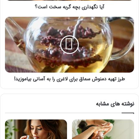
آیا نگهداری بچه گربه سخت است؟
طرز
تهیه
دمنوش
سماق
برای
لاغری
را
به
آسانی
بیاموزید!
طرز تهیه دمنوش سماق برای لاغری را به آسانی بیاموزید!
نوشته های مشابه