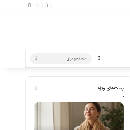
نوارکناری
تغییر پوسته
جستجو
برای
پست‌های ویژه
ماساژ
راهنمای
برای
کامل
بهبود
آموزش
تمرکز
ماساژ
ذهنی؛
لب