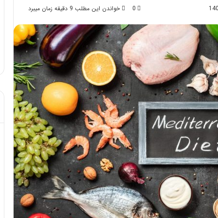
0
خواندن این مطلب 9 دقیقه زمان میبرد
د از تزریق چربی؛
مهر 8, 1404
!
آموزش شکستن قولنج در خانه