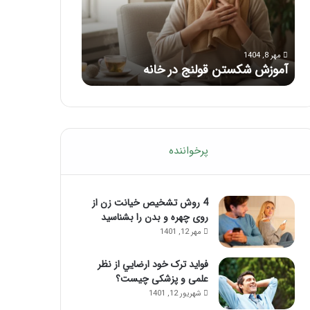
با
بعد
این
از
مرداد 6, 1404
مرداد 5, 1404
ماساژ
تزریق
ماساژ برای بهبود تمرکز ذهنی؛ با این
راهنمای کامل آم
حواس‌جمع
ژل
ماساژ حواس‌جمع شوید!
تزریق ژل
شوید!
پرخواننده
4 روش تشخیص خیانت زن از
روی چهره و بدن را بشناسید
مهر 12, 1401
فواید ترک خود ارضايي از نظر
علمی و پزشکی چیست؟
شهریور 12, 1401