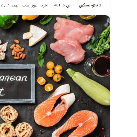
فائزه عسگری
دی 6, 1401
تزریق
آخرین بروز رسانی : بهمن 17, 1402
چربی؛
تیر 28, 1404
بایدها
نحوه ماساژ صورت بع
و
بایدها و نبایدهای آن
نبایدهای
آن!