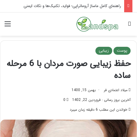
تاثیر ماساژ بر افسردگی؛ با ماساژ درمانی افسردگی را درمان کنید!
جستجو برای
منو
پوست
زیبایی
حفظ زیبایی صورت مردان با 6 مرحله
ساده
میلاد اعتمادی فر
بهمن 15, 1400
آخرین بروز رسانی : فروردین 22, 1402
0
خواندن این مطلب 6 دقیقه زمان میبرد