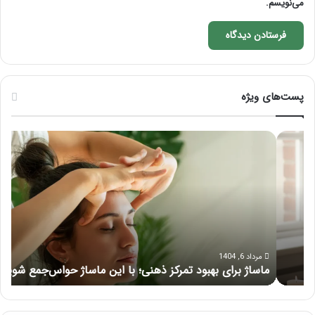
می‌نویسم.
پست‌های ویژه
م
ر
ا
ا
س
ه
ا
ن
ژ
م
ب
ا
ر
ی
ا
ک
ی
ا
مرداد 6, 1404
ماساژ برای بهبود تمرکز ذهنی؛ با این ماساژ حواس‌جمع شوید!
ر
ب
م
ه
ل
ب
آ