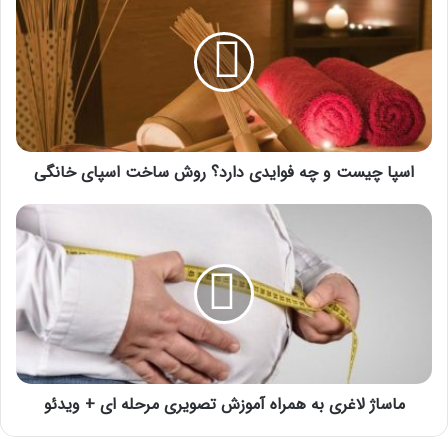
س
پ
ا
چ
ی
س
ت
و
اسپا چیست و چه فوایدی دارد؟ روش ساخت اسپای خانگی
چ
ه
ف
م
و
ا
ا
س
ی
ا
د
ژ
ی
ل
د
ا
ا
غ
ر
ر
د
ماساژ لاغری به همراه آموزش تصویری مرحله ای + ویدئو
ی
؟
ب
ر
ه