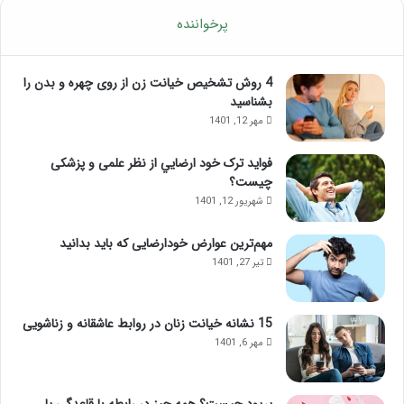
و
م
د
و
پرخواننده
ت
ز
م
ش
ر
م
4 روش تشخیص خیانت زن از روی چهره و بدن را
ک
ا
بشناسید
ز
س
مهر 12, 1401
ذ
ا
ه
ژ
فواید ترک خود ارضايي از نظر علمی و پزشکی
ن
ل
چیست؟
ی
ب
شهریور 12, 1401
؛
ب
ب
ع
مهم‌ترین عوارض خودارضایی که باید بدانید
ا
د
تیر 27, 1401
ا
ا
ی
ز
ن
ت
م
ز
15 نشانه خیانت زنان در روابط عاشقانه و زناشویی
ا
ر
مهر 6, 1401
س
ی
ا
ق
ژ
ژ