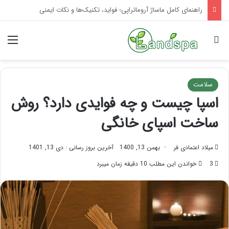
تاثیر ماساژ بر افسردگی؛ با ماساژ درمانی افسردگی را درمان کنید!
جستجو برای
منو
سلامت
اسپا چیست و چه فوایدی دارد؟ روش
ساخت اسپای خانگی
میلاد اعتمادی فر
بهمن 13, 1400
آخرین بروز رسانی : دی 13, 1401
3
خواندن این مطلب 10 دقیقه زمان میبرد