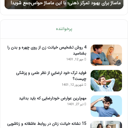
ماساژ برای بهبود تمرکز ذهنی؛ با این ماساژ حواس‌جمع شوید!
ر
شوید!
پرخواننده
4 روش تشخیص خیانت زن از روی چهره و بدن را
بشناسید
مهر 12, 1401
فواید ترک خود ارضايي از نظر علمی و پزشکی
چیست؟
شهریور 12, 1401
مهم‌ترین عوارض خودارضایی که باید بدانید
تیر 27, 1401
15 نشانه خیانت زنان در روابط عاشقانه و زناشویی