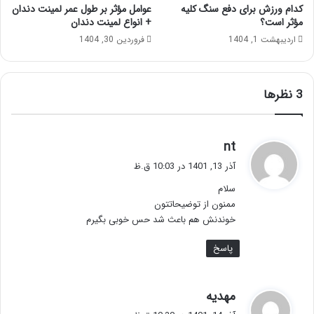
کدام ورزش برای دفع سنگ کلیه
عوامل مؤثر بر طول عمر لمینت دندان
مؤثر است؟
+ انواع لمینت دندان
اردیبهشت 1, 1404
فروردین 30, 1404
‫3 نظرها
گ
nt
ف
آذر 13, 1401 در 10:03 ق.ظ
ت
سلام
:
ممنون از توضیحاتتون
خوندنش هم باعث شد حس خوبی بگیرم
پاسخ
گ
مهدیه
ف