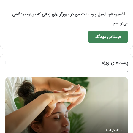
ذخیره نام، ایمیل و وبسایت من در مرورگر برای زمانی که دوباره دیدگاهی
می‌نویسم.
پست‌های ویژه
ماساژ
راه
برای
کام
بهبود
آمو
تمرکز
ماسا
ذهنی؛
لب
با
بعد
این
از
ماساژ
تزر
حواس‌جمع
ژل
مرداد 6, 1404