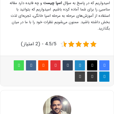
امیدواریم که در پاسخ به سؤال
اسپا چیست
و چه فایده دارد مقاله
مناسبی را برای شما آماده کرده باشیم. امیدواریم که بتوانید با
استفاده از آموزش‌های مرحله به مرحله اسپا خانگی، تجربه‌ای لذت
بخش داشته باشید. ممنون می‌شویم نظرات خود را با ما در میان
بگذارید.
4.5/5 - (2 امتیاز)
لینکدین
‫تامبلر
پینترست
‫رددیت
‫VKontakte
واتس آپ
تلگرام
اشتراک گذاری از طریق ایمیل
چاپ