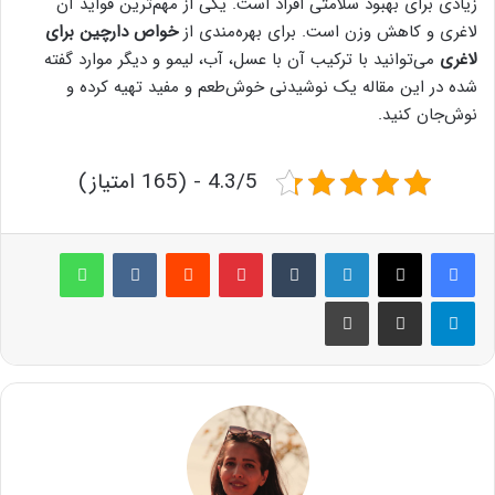
زیادی برای بهبود سلامتی افراد است. یکی از مهم‌ترین فواید آن
لاغری و کاهش وزن است. برای بهره‌مندی از
خواص دارچین برای
لاغری
می‌توانید با ترکیب آن با عسل، آب، لیمو و دیگر موارد گفته
شده در این مقاله یک نوشیدنی خوش‌طعم و مفید تهیه کرده و
نوش‌جان کنید.
4.3/5 - (165 امتیاز)
لینکدین
‫تامبلر
پینترست
‫رددیت
‫VKontakte
واتس آپ
تلگرام
اشتراک گذاری از طریق ایمیل
چاپ