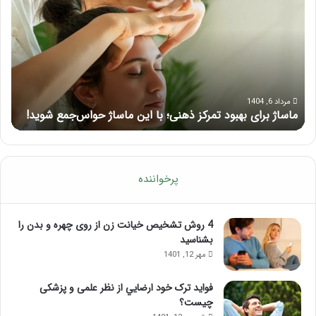
بهبود
آمو
تمرکز
ماسا
ذهنی؛
لب
با
بعد
این
از
ماساژ
تزر
حواس‌جمع
ژل
مرداد 6, 1404
ماساژ برای بهبود تمرکز ذهنی؛ با این ماساژ حواس‌جمع شوید!
ر
شوید!
پرخواننده
4 روش تشخیص خیانت زن از روی چهره و بدن را
بشناسید
مهر 12, 1401
فواید ترک خود ارضايي از نظر علمی و پزشکی
چیست؟