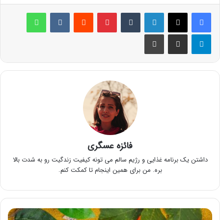
لینکدین
‫تامبلر
پینترست
‫رددیت
‫VKontakte
واتس آپ
تلگرام
اشتراک گذاری از طریق ایمیل
چاپ
فائزه عسگری
داشتن یک برنامه غذایی و رژیم سالم می تونه کیفیت زندگیت رو به شدت بالا
بره. من برای همین اینجام تا کمکت کنم.
8