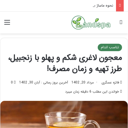
نحوه ماساژ صورت بعد از تزریق چربی؛ بایدها و نبایدهای آن!
جستجو برای
منو
تناسب اندام
معجون لاغری شکم و پهلو با زنجبیل،
طرز تهیه و زمان مصرف!
فائزه عسگری
مرداد 20, 1402
آخرین بروز رسانی : آبان 30, 1402
0
خواندن این مطلب 6 دقیقه زمان میبرد