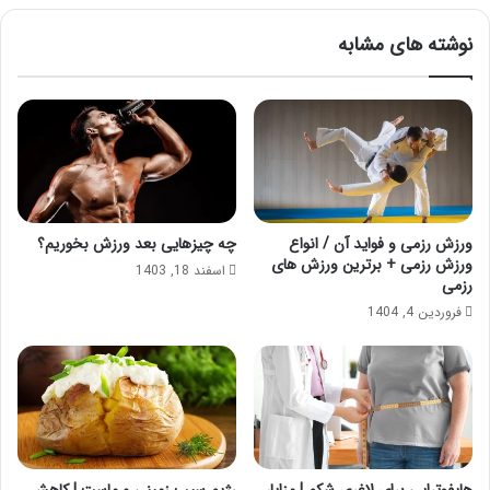
نوشته های مشابه
ورزش رزمی و فواید آن / انواع
چه چیزهایی بعد ورزش بخوریم؟
ورزش رزمی + برترین ورزش های
اسفند 18, 1403
رزمی
فروردین 4, 1404
هایفوتراپی برای لاغری شکم | مزایا،
رژیم سیب زمینی و ماست | کاهش