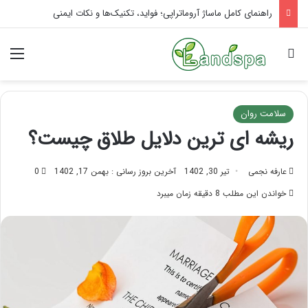
تاثیر ماساژ بر افسردگی؛ با ماساژ درمانی افسردگی را درمان کنید!
جستجو برای
منو
سلامت روان
ریشه ای ترین دلایل طلاق چیست؟
عارفه نجمی
تیر 30, 1402
آخرین بروز رسانی : بهمن 17, 1402
0
خواندن این مطلب 8 دقیقه زمان میبرد