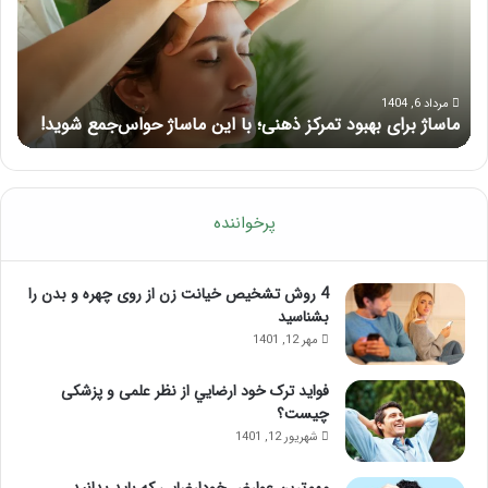
ذهنی؛
لب
با
بعد
این
از
ماساژ
تزر
حواس‌جمع
ژل
مرداد 6, 1404
ماساژ برای بهبود تمرکز ذهنی؛ با این ماساژ حواس‌جمع شوید!
ر
شوید!
پرخواننده
4 روش تشخیص خیانت زن از روی چهره و بدن را
بشناسید
مهر 12, 1401
فواید ترک خود ارضايي از نظر علمی و پزشکی
چیست؟
شهریور 12, 1401
مهم‌ترین عوارض خودارضایی که باید بدانید