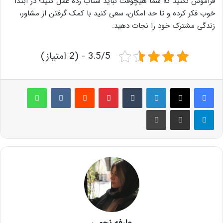
فراموش نکنید که شما هیچوقت نباید شتاب زده عمل کنید؛ در ابتدا
خوب فکر کرده و تا حد امکان، سعی کنید با کمک گرفتن از مشاور،
زندگی مشترک خود را نجات دهید.
3.5/5 - (2 امتیاز)
لینکدین
‫تامبلر
پینترست
‫رددیت
‫VKontakte
واتس آپ
تلگرام
اشتراک گذاری از طریق ایمیل
چاپ