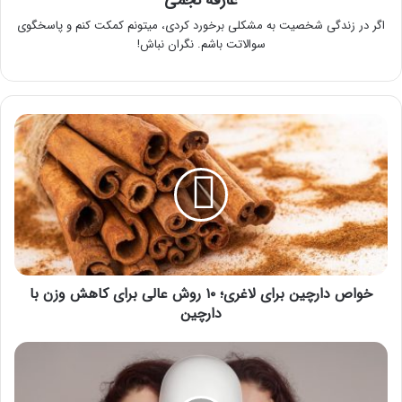
عارفه نجمی
اگر در زندگی شخصیت به مشکلی برخورد کردی، میتونم کمکت کنم و پاسخگوی
سوالاتت باشم. نگران نباش!
خواص
دارچین
برای
لاغری؛
۱۰
روش
عالی
برای
کاهش
وزن
خواص دارچین برای لاغری؛ ۱۰ روش عالی برای کاهش وزن با
با
دارچین
دارچین
اختلال
دو
قطبی