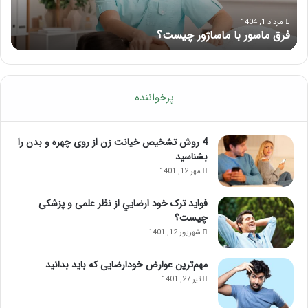
بایدها
و
تیر 28, 1404
 با ماساژور چیست؟
نحوه ماساژ صورت
نبایدهای
آن!
پرخواننده
4 روش تشخیص خیانت زن از روی چهره و بدن را
بشناسید
مهر 12, 1401
فواید ترک خود ارضايي از نظر علمی و پزشکی
چیست؟
شهریور 12, 1401
مهم‌ترین عوارض خودارضایی که باید بدانید
تیر 27, 1401