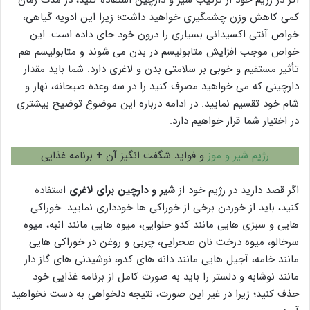
اگر در رژیم خود از ترکیب شیر و دارچین استفاده کنید، در مدت زمان
کمی کاهش وزن چشمگیری خواهید داشت؛ زیرا این ادویه گیاهی،
خواص آنتی اکسیدانی بسیاری را درون خود جای داده است. این
خواص موجب افزایش متابولیسم در بدن می شوند و متابولیسم هم
تأثیر مستقیم و خوبی بر سلامتی بدن و لاغری دارد. شما باید مقدار
دارچینی که می خواهید مصرف کنید را در سه وعده صبحانه، نهار و
شام خود تقسیم نمایید. در ادامه درباره این موضوع توضیح بیشتری
در اختیار شما قرار خواهیم دارد.
رژیم شیر و موز
و فواید شگفت انگیز آن + برنامه غذایی
اگر قصد دارید در رژیم خود از
شیر و دارچین برای لاغری
استفاده
کنید، باید از خوردن برخی از خوراکی ها خودداری نمایید. خوراکی
هایی و سبزی هایی مانند کدو حلوایی، میوه هایی مانند انبه، میوه
سرخالو، میوه درخت نان صحرایی، چربی و روغن در خوراکی هایی
مانند خامه، آجیل هایی مانند دانه های کدو، نوشیدنی های گاز دار
مانند نوشابه و دلستر را باید به صورت کامل از برنامه غذایی خود
حذف کنید؛ زیرا در غیر این صورت، نتیجه دلخواهی به دست نخواهید