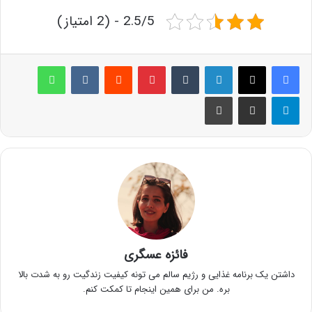
2.5/5 - (2 امتیاز)
لینکدین
‫تامبلر
پینترست
‫رددیت
‫VKontakte
واتس آپ
تلگرام
اشتراک گذاری از طریق ایمیل
چاپ
فائزه عسگری
داشتن یک برنامه غذایی و رژیم سالم می تونه کیفیت زندگیت رو به شدت بالا
بره. من برای همین اینجام تا کمکت کنم.