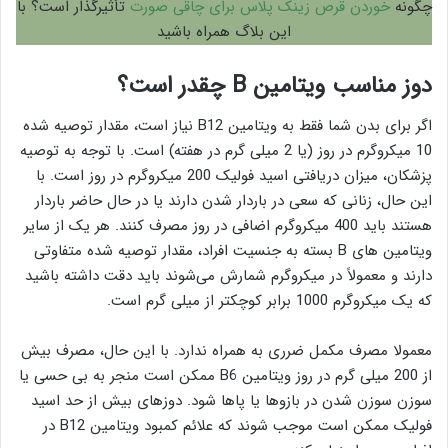
چگونه
خوردن قرص زینک پلاس برای چاقی صورت
تأثیرگذار است؟ با
این بلاگ همراه باشید
دوز مناسب ویتامین B چقدر است؟
اگر برای بدن شما فقط به ویتامین B12 نیاز است، مقدار توصیه شده
10 میکروگرم در روز (یا 2 میلی گرم در هفته) است. با توجه به توصیه
پزشکان، میزان دریافتی اسید فولیک 200 میکروگرم در روز است. با
این حال، زنانی که سعی در باردار شدن دارند یا در حال حاضر باردار
هستند باید 400 میکروگرم اضافی در روز مصرف کنند. هر یک از سایر
ویتامین های B بسته به جنسیت افراد، مقدار توصیه شده متفاوتی
دارند و معمولاً در میکروگرم شمارش می‌شوند باید دقت داشته باشید
که یک میکروگرم 1000 برابر کوچکتر از میلی گرم است.
معمولا مصرف مکمل ضرری به همراه ندارد. با این حال، مصرف بیش
از 200 میلی گرم در روز ویتامین B6 ممکن است منجر به بی حسی یا
سوزن سوزن شدن در بازوها یا پاها شود. دوزهای بیش از حد اسید
فولیک ممکن است موجب شوند که علائم کمبود ویتامین B12 در