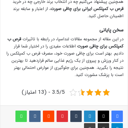
همچنین پیشنهاد می‌کنیم چه در انتخاب برند خارجی چه در خرید
قرص ب کمپلکس ایرانی برای چاقی صورت
، از اعتبار و سابقه برند
اطمینان حاصل کنید.
سخن پایانی
در این مقاله از مجموعه مقالات لنداسپا، در رابطه با تاثیرات
قرص ب
کمپلکس برای چاقی صورت
اطلاعات مفیدی را در اختیار شما قرار
دادیم. بهتر است برای چاقی صورت خود، مصرف قرص ب کمپلکس را
در کنار ورزش و پیروی از یک رژیم غذایی سالم قراردهید تا بهترین
نتیجه را بگیرید. همچنین برای جلوگیری از عوارض احتمالی بهتر
است با پزشک مشورت کنید.
3.5/5 - (13 امتیاز)
لینکدین
‫تامبلر
پینترست
‫رددیت
‫VKontakte
واتس آپ
تلگرام
اشتراک گذاری از طریق ایمیل
چاپ