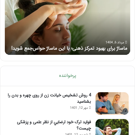
بهبود
آمو
تمرکز
ماسا
ذهنی؛
لب
با
بعد
این
از
ماساژ
تزر
حواس‌جمع
ژل
مرداد 6, 1404
ماساژ برای بهبود تمرکز ذهنی؛ با این ماساژ حواس‌جمع شوید!
ر
شوید!
پرخواننده
4 روش تشخیص خیانت زن از روی چهره و بدن را
بشناسید
مهر 12, 1401
فواید ترک خود ارضايي از نظر علمی و پزشکی
چیست؟
شهریور 12, 1401