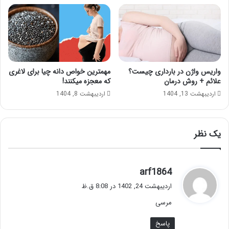
واریس واژن در بارداری چیست؟
مهمترین خواص دانه چیا برای لاغری
علائم + روش درمان
که معجزه میکنند!
اردیبهشت 13, 1404
اردیبهشت 8, 1404
یک نظر
گ
arf1864
ف
اردیبهشت 24, 1402 در 8:08 ق.ظ
ت
مرسی
:
پاسخ