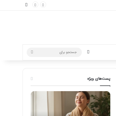
نوارکناری
تغییر پوسته
جستجو
برای
پست‌های ویژه
ماساژ
راهنمای
برای
کامل
بهبود
آموزش
تمرکز
ماساژ
ذهنی؛
لب