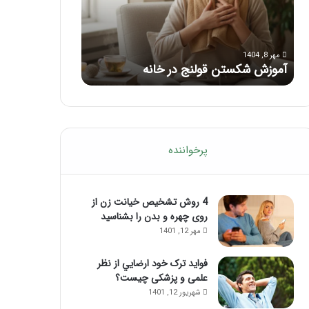
با
بعد
این
از
مرداد 6, 1404
مرداد 5, 1404
ماساژ
تزریق
ماساژ برای بهبود تمرکز ذهنی؛ با این
راهنمای کامل آم
حواس‌جمع
ژل
ماساژ حواس‌جمع شوید!
تزریق ژل
شوید!
پرخواننده
4 روش تشخیص خیانت زن از
روی چهره و بدن را بشناسید
مهر 12, 1401
فواید ترک خود ارضايي از نظر
علمی و پزشکی چیست؟
شهریور 12, 1401