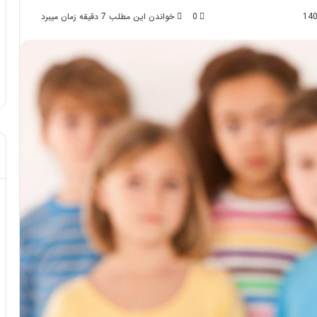
0
خواندن این مطلب 7 دقیقه زمان میبرد
د از تزریق چربی؛
مهر 8, 1404
!
آموزش شکستن قولنج در خانه