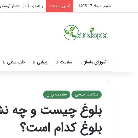
شنبه, مرداد 17 1405
راهنمای کامل ماساژ آروماتر
آخرین مقالات
آموزش ماساژ
سلامت
زیبایی
طب سنتی
سلامت جنسی
سلامت روان
بلوغ چیست و چه نشان
نحوه
ماساژ
بلوغ کدام است؟
صورت
بعد
از