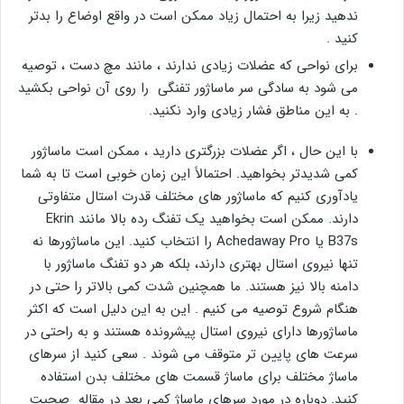
ندهید زیرا به احتمال زیاد ممکن است در واقع اوضاع را بدتر
کنید .
برای نواحی که عضلات زیادی ندارند ، مانند مچ دست ، توصیه
می شود به سادگی سر ماساژور تفنگی را روی آن نواحی بکشید
. به این مناطق فشار زیادی وارد نکنید.
با این حال ، اگر عضلات بزرگتری دارید ، ممکن است ماساژور
کمی شدیدتر بخواهید. احتمالاً این زمان خوبی است تا به شما
یادآوری کنیم که ماساژور های مختلف قدرت استال متفاوتی
دارند. ممکن است بخواهید یک تفنگ رده بالا مانند Ekrin
B37s یا Achedaway Pro را انتخاب کنید. این ماساژور‌ها نه
تنها نیروی استال بهتری دارند، بلکه هر دو تفنگ ماساژور با
دامنه بالا نیز هستند. ما همچنین شدت کمی بالاتر را حتی در
هنگام شروع توصیه می کنیم . این به این دلیل است که اکثر
ماساژورها دارای نیروی استال پیشرونده هستند و به راحتی در
سرعت های پایین تر متوقف می شوند . سعی کنید از سرهای
ماساژ مختلف برای ماساژ قسمت های مختلف بدن استفاده
کنید. دوباره در مورد سرهای ماساژ کمی بعد در مقاله صحبت