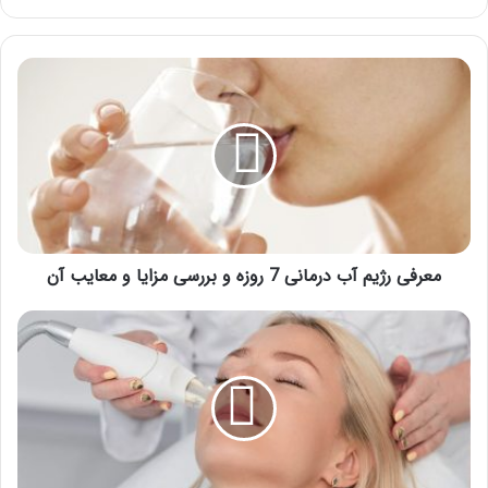
معرفی
رژیم
آب
درمانی
7
روزه
و
بررسی
مزایا
و
معرفی رژیم آب درمانی 7 روزه و بررسی مزایا و معایب آن
معایب
آن
عوارض
لیزر
موهای
زائد
و
سرطان
چه
زمانی