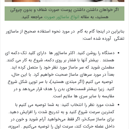
اگر خواهان داشتن داشتن پوست صورت شفاف و بدون چروکی
هستید، به مقاله
انواع ماساژور صورت
مراجعه کنید.
بنابراین در اینجا گام به گام در مورد نحوه استفاده صحیح از ماساژور
تفنگی آورده شده است:
دستگاه را روشن کنید. اکثر ماساژور ها دارای کلید تک دکمه ای
هستند . بیشتر آنها با فشار بر روی دکمه، شروع به کار می کنند.
مطمئن شوید که سر ماساژ مورد نظر خود را متصل کرده اید.
بعداً در مورد سرهای ماساژ صحبت خواهیم کرد. با این حال،
توصیه می کنیم (اگر مبتدی هستید)، با سر توپی شکل شروع
کنید. زیرا بیشتر قسمت‌های بدن را هدف قرار می‌دهد و در
مقایسه با سایر سری ها ملایم است.
شدت مورد نظر را انتخاب کنید: به شما توصیه می کنیم با
کمترین سرعت شروع کنید و به تدریج شدت را افزایش دهید.
برای ماساژ سبک‌تر، اگر فقط می‌خواهید آرام شوید و خون در
داخل عضله حرکت کند، سرعت اول را توصیه می‌کنیم . امروزه،