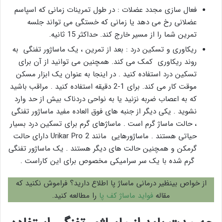
فعال سازی مجدد عضلات : در طول تمرینات زمانی که اسپاسم
عضلانی رخ می دهد یا زمانی که خستگی می تواند جلسه
تمرین شما را از مسیر خارج کند. حداکثر 15 ثانیه.
ریکاوری و تسکین درد : بعد از تمرین ، یک ماساژور تفنگی به
روند ریکاوری کمک می کند. همچنین می توانید از آن برای
تسکین درد استفاده کنید . در اینجا به عنوان یک ابزار مسکن
موقت کار می کند. برای 1-2 دقیقه استفاده کنید . مراقب باشید
که به اعصاب ضربه نزنید یا به نواحی دردناک بیش از حد وارد
نشوید . یکی دیگر از جنبه های فوق العاده مفید ماساژور تفنگی
، حالت ماساژ گرم است . ماساژهای گرم برای تسکین درد بسیار
حیاتی هستند . ماساژورهایی مانند Urikar Pro 2 دارای حالت
گرمکن و همچنین حالت های دیگر هستند . یک ماساژور تفنگی
گرم شده با یک سر سرامیکی مخصوص برای این کاراست .
از خواص بینظیر درمانی ماساژ پا اطلاع دارید؟ فراموش نکنید که
مقاله
فواید ماساژ کف پا
را مطالعه کنید.