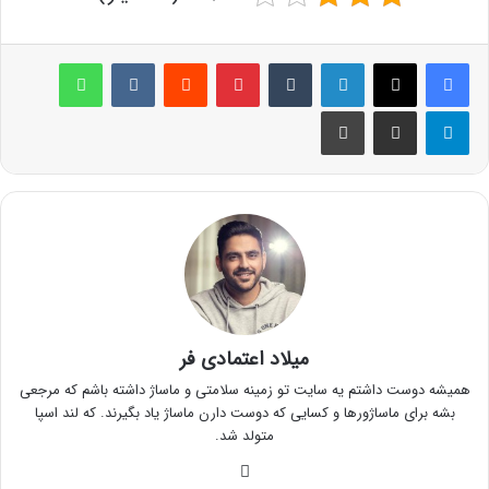
لینکدین
‫تامبلر
پینترست
‫رددیت
‫VKontakte
واتس آپ
تلگرام
اشتراک گذاری از طریق ایمیل
چاپ
میلاد اعتمادی فر
همیشه دوست داشتم یه سایت تو زمینه سلامتی و ماساژ داشته باشم که مرجعی
بشه برای ماساژورها و کسایی که دوست دارن ماساژ یاد بگیرند. که لند اسپا
متولد شد.
وبسایت