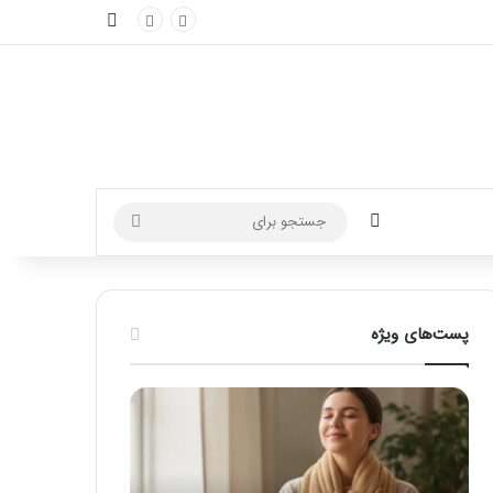
نوارکناری
تغییر پوسته
جستجو
برای
پست‌های ویژه
ماساژ
راهنمای
برای
کامل
بهبود
آموزش
تمرکز
ماساژ
ذهنی؛
لب