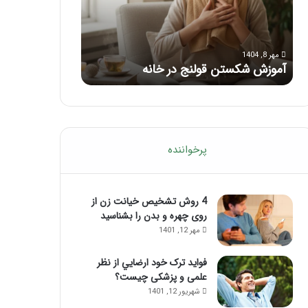
با
بعد
این
از
مرداد 6, 1404
مرداد 5, 1404
ماساژ
تزریق
ماساژ برای بهبود تمرکز ذهنی؛ با این
راهنمای کامل
حواس‌جمع
ژل
ماساژ حواس‌جمع شوید!
تزریق ژل
شوید!
پرخواننده
4 روش تشخیص خیانت زن از
روی چهره و بدن را بشناسید
مهر 12, 1401
فواید ترک خود ارضايي از نظر
علمی و پزشکی چیست؟
شهریور 12, 1401