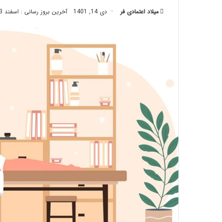
تزریق
میلاد اعتمادی فر
دی 14, 1401
آخرین بروز رسانی : اسفند 23, 1402
چربی؛
تیر 28, 1404
بایدها
نحوه ماساژ صورت
و
بایدها و نبایدها
نبایدهای
آن!