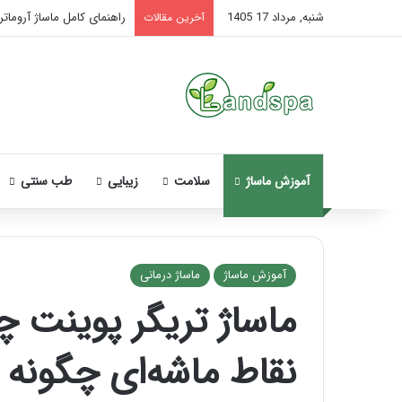
شنبه, مرداد 17 1405
راهنمای کامل ماساژ آروماتر
آخرین مقالات
آموزش ماساژ
سلامت
زیبایی
طب سنتی
آموزش ماساژ
ماساژ درمانی
ماساژ تریگر پوینت 
نحوه
ماساژ
نقاط ماشه‌ای چگونه
صورت
بعد
از