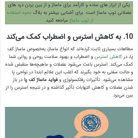
یکی از ابزار های ساده و کارآمد برای ماساژ و از بین بردن درد های
عضلانی توپ ماساژ است. برای آشنایی بیشتر به بلاگ
نحوه استفاده
از توپ ماساژ
مراجعه کنید.
10. به کاهش استرس و اضطراب کمک می‌کند
مطالعات بسیاری ثابت کرده‌اند که انواع ماساژ، به‌خصوص ماساژ کف
پا، در
کاهش استرس
و اضطراب و بهبود سلامت روحی و روانی شما
کمک می‌کند. استرس باعث می‌شود عضلات و ماهیچه‌ها منقبض شده
و حالت سفتی به خود بگیرند که اغلب این علائم ابتدا در نواحی پا
مشاهده می‌شود. تأثیرات رفلکسولوژی و
فواید ماساژ کف پا
در باز
شدن عضلات و کاهش التهابات تأثیر گذاشته و در نتیجه استرس را از
بین می‌برد.