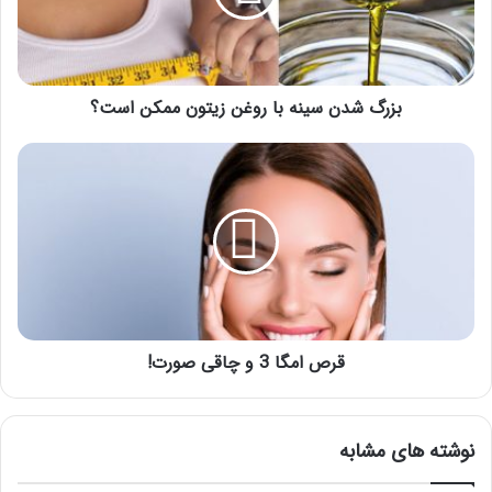
زیتون
ممکن
است؟
بزرگ شدن سینه با روغن زیتون ممکن است؟
قرص
امگا
3
و
چاقی
صورت!
قرص امگا 3 و چاقی صورت!
نوشته های مشابه