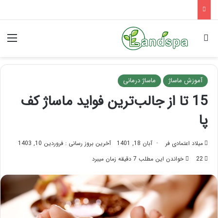
تاثیر ماساژ بر افسردگی؛ با ماساژ درمانی افسردگی را درمان کنید!
جستجو برای
منو
آموزش ماساژ
ماساژ درمانی
15 تا از جالب‌ترین فواید ماساژ کف
پا
میلاد اعتمادی فر
آبان 18, 1401
آخرین بروز رسانی : فروردین 10, 1403
22
خواندن این مطلب 7 دقیقه زمان میبرد