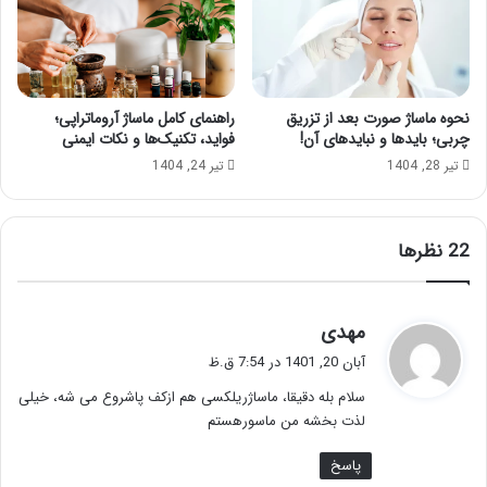
نحوه ماساژ صورت بعد از تزریق
راهنمای کامل ماساژ آروماتراپی؛
چربی؛ بایدها و نبایدهای آن!
فواید، تکنیک‌ها و نکات ایمنی
تیر 28, 1404
تیر 24, 1404
‫22 نظرها
گ
مهدی
ف
آبان 20, 1401 در 7:54 ق.ظ
ت
سلام بله دقیقا، ماساژریلکسی هم ازکف پاشروع می شه، خیلی
:
لذت بخشه من ماسورهستم
پاسخ