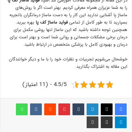
در این مقاله از مجموعه مقالات آموزشی لند اسپا،
فواید ماساژ کف پا
را به شما عزیزان همراه معرفی کردیم. بهتر است اگر با روش‌های
ماساژ پا آشنایی ندارید این کار را به دست ماساژ درمانگران باتجربه
بسپارید تا به طور کامل از تمامی
فواید ماساژ کف پا
بهره ببرید.
همچنین توجه داشته باشید که این ماساژ تنها روشی مکمل برای
درمان برخی مشکلات جسمانی و روانی شما است و بهتر است برای
درمان و بهبودی کامل با پزشکی متخصص در ارتباط باشید.
خوشحال می‌شویم تجربیات و نظرات خود را با ما و دیگر خوانندگان
این مقاله به اشتراک بگذارید.
4.5/5 - (11 امتیاز)
لینکدین
‫تامبلر
پینترست
‫رددیت
‫VKontakte
واتس آپ
تلگرام
اشتراک گذاری از طریق ایمیل
چاپ