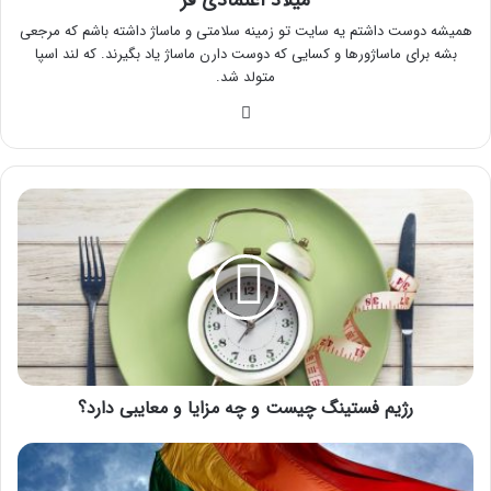
میلاد اعتمادی فر
همیشه دوست داشتم یه سایت تو زمینه سلامتی و ماساژ داشته باشم که مرجعی
بشه برای ماساژورها و کسایی که دوست دارن ماساژ یاد بگیرند. که لند اسپا
متولد شد.
وبسایت
رژیم
فستینگ
چیست
و
چه
مزایا
و
معایبی
دارد؟
رژیم فستینگ چیست و چه مزایا و معایبی دارد؟
LGBT
چیست