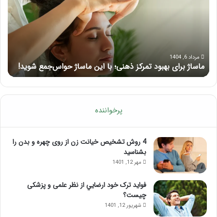
تمرکز
ماسا
ذهنی؛
لب
با
بعد
این
از
ماساژ
تزر
حواس‌جمع
ژل
مرداد 6, 1404
ماساژ برای بهبود تمرکز ذهنی؛ با این ماساژ حواس‌جمع شوید!
ر
شوید!
پرخواننده
4 روش تشخیص خیانت زن از روی چهره و بدن را
بشناسید
مهر 12, 1401
فواید ترک خود ارضايي از نظر علمی و پزشکی
چیست؟
شهریور 12, 1401