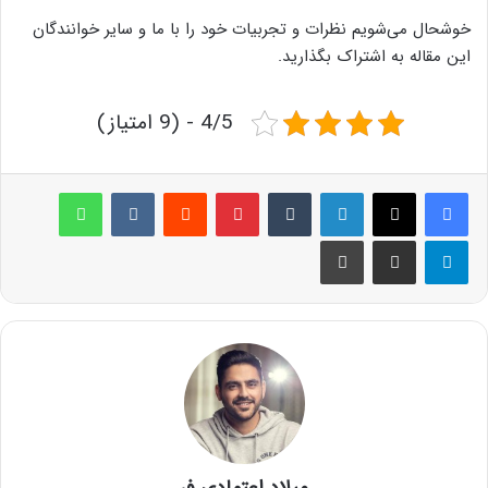
خوشحال می‌شویم نظرات و تجربیات خود را با ما و سایر خوانندگان
این مقاله به اشتراک بگذارید.
4/5 - (9 امتیاز)
لینکدین
‫تامبلر
پینترست
‫رددیت
‫VKontakte
واتس آپ
تلگرام
اشتراک گذاری از طریق ایمیل
چاپ