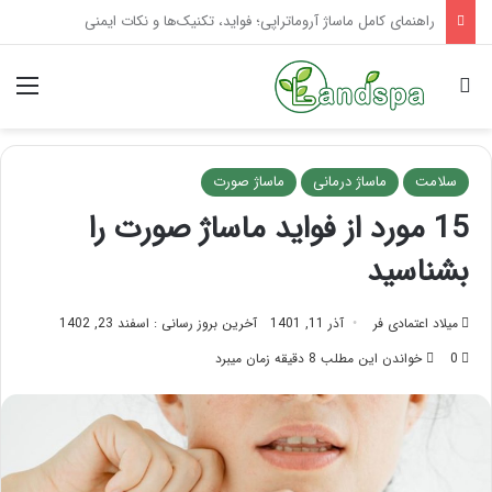
تاثیر ماساژ بر افسردگی؛ با ماساژ درمانی افسردگی را درمان کنید!
جستجو برای
منو
سلامت
ماساژ درمانی
ماساژ صورت
15 مورد از فواید ماساژ صورت را
بشناسید
میلاد اعتمادی فر
آذر 11, 1401
آخرین بروز رسانی : اسفند 23, 1402
0
خواندن این مطلب 8 دقیقه زمان میبرد