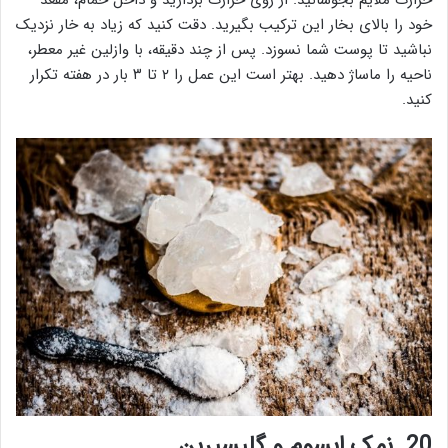
حرارت ملایم بجوشانید. از روی حرارت بردارید و داخل حمام، مقعد
خود را بالای بخار این ترکیب بگیرید. دقت کنید که زیاد به خار نزدیک
نباشید تا پوست شما نسوزد. پس از چند دقیقه، با وازلین غیر معطر،
ناحیه را ماساژ دهید. بهتر است این عمل را ۲ تا ۳ بار در هفته تکرار
کنید.
20. نمک اپسوم و گلیسیرین