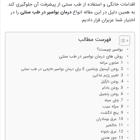
اقدامات خانگی و استفاده از طب سنتی از پیشرفت آن جلوگیری کند.
به همین دلیل در این مقاله انواع
درمان بواسیر در طب سنتی
را در
اختیار شما عزیزان قرار دادیم.
فهرست مطالب
بواسیر چیست؟
روش ‌های درمان بواسیر در طب سنتی
1. صابون مراغه
2. روغن کپسول ویتامین E برای درمان بواسیر خارجی در طب سنتی
3. تغییر رژیم غذایی
4. روغن نارگیل
5. روغن بادام
6. روغن زنجبیل
7. چای سیاه
8. سرکه سیب
9. پنج انگشت
10. عرق بومادران
11. خاکشیر
12. عرق بابونه
13. جوز هندی