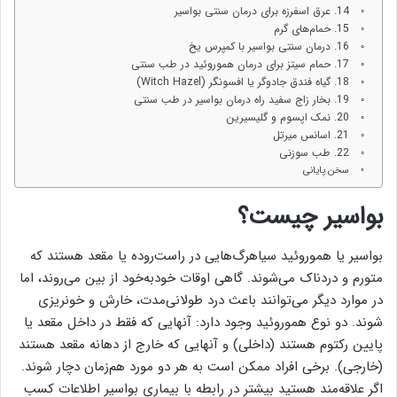
14. عرق اسفرزه برای درمان سنتی بواسیر
15. حمام‌های گرم
16. درمان سنتی بواسیر با کمپرس یخ
17. حمام سیتز برای درمان هموروئید در طب سنتی
18. گیاه فندق جادوگر یا افسونگر (Witch Hazel)
19. بخار زاج سفید راه درمان بواسیر در طب سنتی
20. نمک اپسوم و گلیسیرین
21. اسانس میرتل
22. طب سوزنی
سخن پایانی
بواسیر چیست؟
بواسیر یا هموروئید سیاهرگ‌هایی در راست‌روده یا مقعد هستند که
متورم و دردناک می‌شوند. گاهی اوقات خودبه‌خود از بین می‌روند، اما
در موارد دیگر می‌توانند باعث درد طولانی‌مدت، خارش و خونریزی
شوند. دو نوع هموروئید وجود دارد: آنهایی که فقط در داخل مقعد یا
پایین رکتوم هستند (داخلی) و آنهایی که خارج از دهانه مقعد هستند
(خارجی). برخی افراد ممکن است به هر دو مورد هم‌زمان دچار شوند.
اگر علاقه‌مند هستید بیشتر در رابطه با بیماری بواسیر اطلاعات کسب