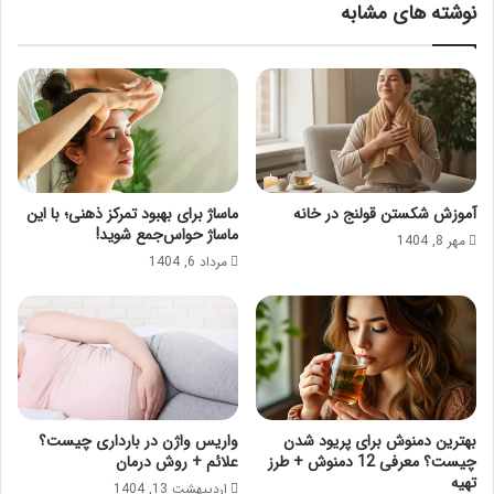
نوشته های مشابه
آموزش شکستن قولنج در خانه
ماساژ برای بهبود تمرکز ذهنی؛ با این
ماساژ حواس‌جمع شوید!
مهر 8, 1404
مرداد 6, 1404
بهترین دمنوش برای پریود شدن
واریس واژن در بارداری چیست؟
چیست؟ معرفی 12 دمنوش + طرز
علائم + روش درمان
تهیه
اردیبهشت 13, 1404