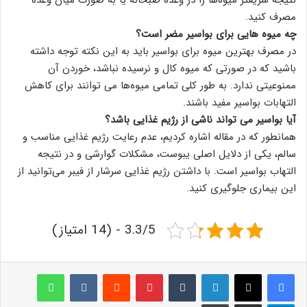
نتیجه سریعتر میوه‌ها را در وعده صبحانه یا به صورت میان وعده
مصرف کنید.
چه میوه‌ هایی برای بواسیر مضر است؟
در مصرف بهترین میوه برای بواسیر باید به این نکته توجه داشته
باشید که در صورتی که میوه کال و نرسیده نباشد، خوردن آن
ممنوعیتی ندارد. به طور کلی تمامی میوه‌ها می توانند برای کاهش
التهابات بواسیر مفید باشند.
آیا بواسیر می تواند ناشی از رژیم غذایی باشد؟
همانطور که در مقاله اشاره کردیم، عدم رعایت رژیم غذایی مناسب و
سالم، یکی از دلایل اصلی یبوست، مشکلات گوارشی و در نتیجه
التهاب بواسیر است. با داشتن رژیم غذایی سرشار از فیبر می‌توانید از
این بیماری جلوگیری کنید.
3.3/5 - (14 امتیاز)
لینکدین
‫تامبلر
پینترست
‫رددیت
‫VKontakte
واتس آپ
تلگرام
اشتراک گذاری از طریق ایمیل
چاپ